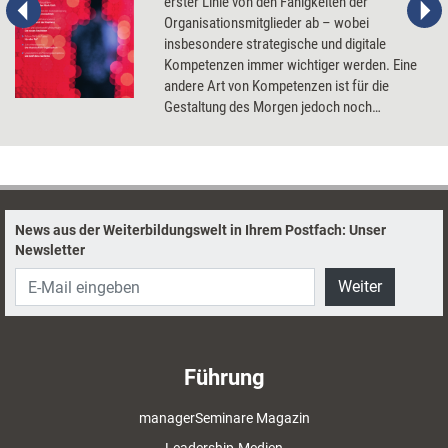
erster Linie von den Fähigkeiten der
Organisationsmitglieder ab – wobei
insbesondere strategische und digitale
Kompetenzen immer wichtiger werden. Eine
andere Art von Kompetenzen ist für die
Gestaltung des Morgen jedoch noch
bedeutender: menschliche Stärken wie
Resilienz, Empathie oder auch die Fähigkeit
zum klugen Zweifeln. Wie sich Erstere wie
Letztere entwickeln und fördern lassen.
News aus der Weiterbildungswelt in Ihrem Postfach: Unser
Newsletter
Weiter
Führung
managerSeminare Magazin