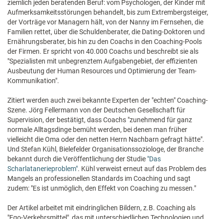
ziemlich jeden beratenden Beruf: vom Psychologen, der Kinder mit
Aufmerksamkeitsstörungen behandelt, bis zum Extrembergsteiger,
der Vorträge vor Managern hält, von der Nanny im Fernsehen, die
Familien rettet, über die Schuldenberater, die Dating-Doktoren und
Ernährungsberater, bis hin zu den Coachs in den Coaching-Pools
der Firmen. Er spricht von 40.000 Coachs und beschreibt sie als
"Spezialisten mit unbegrenztem Aufgabengebiet, der effizienten
Ausbeutung der Human Resources und Optimierung der Team-
Kommunikation".
Zitiert werden auch zwei bekannte Experten der "echten" Coaching-
Szene. Jörg Fellermann von der Deutschen Gesellschaft für
Supervision, der bestätigt, dass Coachs "zunehmend für ganz
normale Alltagsdinge bemüht werden, bei denen man früher
vielleicht die Oma oder den netten Herrn Nachbarn gefragt hätte".
Und Stefan Kühl, Bielefelder Organisationssoziologe, der Branche
bekannt durch die Veröffentlichung der Studie
"Das
Scharlatanerieproblem"
. Kühl verweist erneut auf das Problem des
Mangels an professionellen Standards im Coaching und sagt
zudem: "Es ist unmöglich, den Effekt von Coaching zu messen."
Der Artikel arbeitet mit eindringlichen Bildern, z.B. Coaching als
"Ego-Verkehrsmittel", das mit unterschiedlichen Technologien und