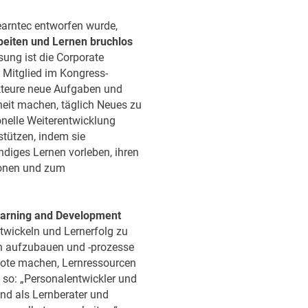
earntec entworfen wurde,
rbeiten und Lernen bruchlos
sung ist die Corporate
 Mitglied im Kongress-
kteure neue Aufgaben und
heit machen, täglich Neues zu
onelle Weiterentwicklung
tützen, indem sie
ndiges Lernen vorleben, ihren
ionen und zum
earning and Development
ntwickeln und Lernerfolg zu
n aufzubauen und -prozesse
bote machen, Lernressourcen
s so: „Personalentwickler und
ind als Lernberater und