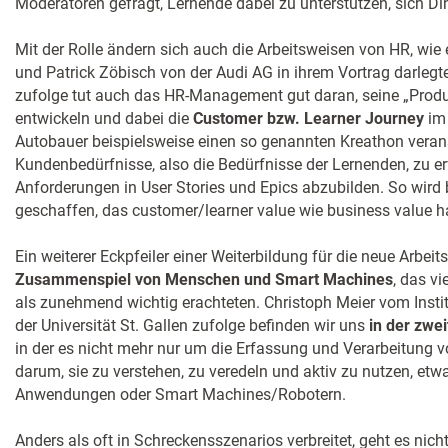
Moderatoren gefragt, Lernende dabei zu unterstützen, sich Din
Mit der Rolle ändern sich auch die Arbeitsweisen von HR, wi
und Patrick Zöbisch von der Audi AG in ihrem Vortrag darlegt
zufolge tut auch das HR-Management gut daran, seine „Produk
entwickeln und dabei die
Customer bzw. Learner Journey
im 
Autobauer beispielsweise einen so genannten Kreathon verans
Kundenbedürfnisse, also die Bedürfnisse der Lernenden, zu e
Anforderungen in User Stories und Epics abzubilden. So wird
geschaffen, das customer/learner value wie business value h
Ein weiterer Eckpfeiler einer Weiterbildung für die neue Arbeit
Zusammenspiel von Menschen und Smart Machines
, das vi
als zunehmend wichtig erachteten. Christoph Meier vom Insti
der Universität St. Gallen zufolge befinden wir uns
in der zwei
in der es nicht mehr nur um die Erfassung und Verarbeitung 
darum, sie zu verstehen, zu veredeln und aktiv zu nutzen, etw
Anwendungen oder Smart Machines/Robotern.
Anders als oft in Schreckensszenarios verbreitet, geht es ni