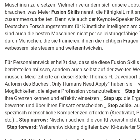
Maschinen zu ersetzen. Vielmehr verändern sich unsere Jobs
brauchen, was Meier
Fusion Skills
nennt: die Fähigkeit, mit 
zusammenzuarbeiten. Denn wie auch der Keynote-Speaker R
Deutschen Forschungszentrum für Künstliche Intelligenz am 
sind auch die besten Maschinen nicht per se leistungsfähige T
durch Menschen, die sie trainieren, ihnen die richtigen Fragen 
verbessern, sie steuern und weiterentwickeln.
Für Personalentwickler heißt das, dass sie diese Fusion Skills
bereitstellen müssen, sondern auch selbst auf der zweiten Well
müssen. Meier zitierte an dieser Stelle Thomas H. Davenport u
Autoren des Buches „Only Humans Need Apply“ haben sie – wi
Möglichkeiten, die eigene Profession voranzutreiben: _
Step i
ihre Grenzen kennen und effektiv einsetzen _
Step up:
die Erg
bewerten und über ihren Einsatz entscheiden _
Step aside:
auf
spezifisch menschliche Kompetenzen erfordern (Kreativität, 
etc.) _
Step narrow:
Nischen suchen, die von KI vorerst nicht
_
Step forward:
Weiterentwicklung digitaler bzw. KI-basierter