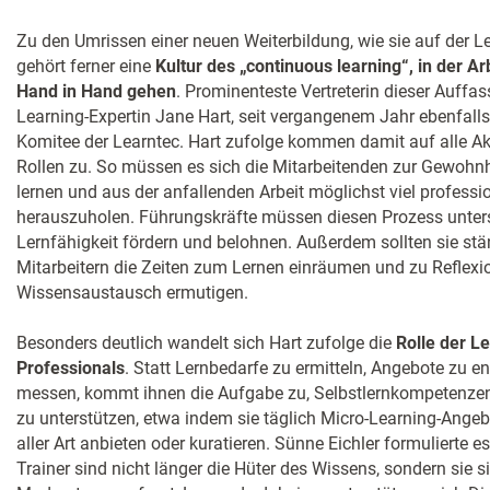
Zu den Umrissen einer neuen Weiterbildung, wie sie auf der L
gehört ferner eine
Kultur des „continuous learning“, in der A
Hand in Hand gehen
. Prominenteste Vertreterin dieser Auffas
Learning-Expertin Jane Hart, seit vergangenem Jahr ebenfalls
Komitee der Learntec. Hart zufolge kommen damit auf alle A
Rollen zu. So müssen es sich die Mitarbeitenden zur Gewohn
lernen und aus der anfallenden Arbeit möglichst viel professi
herauszuholen. Führungskräfte müssen diesen Prozess unters
Lernfähigkeit fördern und belohnen. Außerdem sollten sie stä
Mitarbeitern die Zeiten zum Lernen einräumen und zu Reflex
Wissensaustausch ermutigen.
Besonders deutlich wandelt sich Hart zufolge die
Rolle der L
Professionals
. Statt Lernbedarfe zu ermitteln, Angebote zu e
messen, kommt ihnen die Aufgabe zu, Selbstlernkompetenze
zu unterstützen, etwa indem sie täglich Micro-Learning-Ange
aller Art anbieten oder kuratieren. Sünne Eichler formulierte e
Trainer sind nicht länger die Hüter des Wissens, sondern sie s