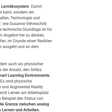
e
Lernökosystem
. Damit
en kann, sondern ein
lten, Technologie und
, wie Susanne Vehreschild
e technische Grundlage ist für
om Angebot her zu denken,
en, im Grunde einen flexiblen
zer ausgeht und an dem
ndern auch als physischer
s der Ansatz, den Sirkka
art Learning Environments
LEs sind physische
ge und Augmented Reality
amit Lernen am Arbeitsplatz
 Beispiel den Status von
Die Grenze zwischen analog
n Lernen und Arbeiten.