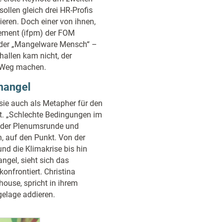
ollen gleich drei HR-Profis
eren. Doch einer von ihnen,
gement (ifpm) der FOM
 der „Mangelware Mensch“ –
hallen kam nicht, der
n Weg machen.
mangel
ie auch als Metapher für den
et. „Schlechte Bedingungen im
in der Plenumsrunde und
, auf den Punkt. Von der
und die Klimakrise bis hin
gel, sieht sich das
nfrontiert. Christina
ouse, spricht in ihrem
gelage addieren.