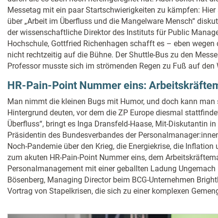
Messetag mit ein paar Startschwierigkeiten zu kämpfen: Hier s
über „Arbeit im Überfluss und die Mangelware Mensch“ diskuti
der wissenschaftliche Direktor des Instituts für Public Mana
Hochschule, Gottfried Richenhagen schafft es – eben wegen
nicht rechtzeitig auf die Bühne. Der Shuttle-Bus zu den Messe
Professor musste sich im strömenden Regen zu Fuß auf de
HR-Pain-Point Nummer eins: Arbeitskräfte
Man nimmt die kleinen Bugs mit Humor, und doch kann man s
Hintergrund deuten, vor dem die ZP Europe diesmal stattfind
Überfluss“, bringt es Inga Dransfeld-Haase, Mit-Diskutantin 
Präsidentin des Bundesverbandes der Personalmanager:innen
Noch-Pandemie über den Krieg, die Energiekrise, die Inflation 
zum akuten HR-Pain-Point Nummer eins, dem Arbeitskräfteman
Personalmanagement mit einer geballten Ladung Ungemach ko
Bösenberg, Managing Director beim BCG-Unternehmen Brighth
Vortrag von Stapelkrisen, die sich zu einer komplexen Gemen