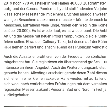
2019 noch 770 Aussteller in vier Hallen 40.000 Quadratmeter 
aufgrund der Corona-Pandemie hybrid stattfindenden Vorjahr
klassische Messestände, mit einem Bruchteil analog anwesen
wenigen Besuchern auskommen musste – könnte dennoch ka
Menschen, auffallend viele junge, finden den Weg in die Köl
es über 20.000). Es ist wieder laut, es ist wieder bunt. Die Anb
Art und die Messe mit neuen Programmpunkten, die die Konnekt
feiern sollen. Etwa den Culinary Talks, bei denen auf der Bühn
HR-Themen parliert und anschließend das Publikum verköstig
Auch die Aussteller profitieren von der Freude an persönlich
mitgebracht hat. Sie registrieren ein überraschend großes – 
Interesse an ihrem Angebot. Auch die Weiterbildungsanbieter,
gebucht haben. Allerdings erscheint gerade deren Zahl diesma
sich eher in einer kleinen Ecke der Halle wieder, mit auffallen
sich wohl nach ernüchternden Erfahrungen mit dem verhalte
regionalen Messen Zukunft Personal Süd und Nord im Frühj
zurückgehalten.