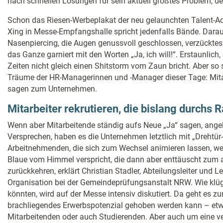
nach schnellen Lösungen für sein aktuell größtes Problem, d
Schon das Riesen-Werbeplakat der neu gelaunchten Talent-Acq
Xing in Messe-Empfangshalle spricht jedenfalls Bände. Darauf
Nasenpiercing, die Augen genussvoll geschlossen, verzückte
das Ganze garniert mit den Worten „Ja, ich will!“. Erstaunlich
Zeiten nicht gleich einen Shitstorm vom Zaun bricht. Aber so 
Träume der HR-Managerinnen und -Manager dieser Tage: Mitarb
sagen zum Unternehmen.
Mitarbeiter rekrutieren, die bislang durchs R
Wenn aber Mitarbeitende ständig aufs Neue „Ja“ sagen, ange
Versprechen, haben es die Unternehmen letztlich mit „Drehtür-
Arbeitnehmenden, die sich zum Wechsel animieren lassen, w
Blaue vom Himmel verspricht, die dann aber enttäuscht zum a
zurückkehren, erklärt Christian Stadler, Abteilungsleiter und L
Organisation bei der Gemeindeprüfungsanstalt NRW. Wie klü
könnten, wird auf der Messe intensiv diskutiert. Da geht es z
brachliegendes Erwerbspotenzial gehoben werden kann – etwa
Mitarbeitenden oder auch Studierenden. Aber auch um eine ve