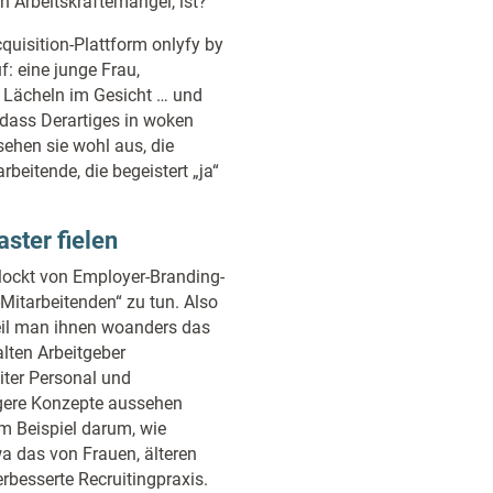
en Arbeitskräftemangel, ist?
uisition-Plattform onlyfy by
: eine junge Frau,
s Lächeln im Gesicht … und
, dass Derartiges in woken
sehen sie wohl aus, die
eitende, die begeistert „ja“
aster fielen
lockt von Employer-Branding-
Mitarbeitenden“ zu tun. Also
eil man ihnen woanders das
lten Arbeitgeber
eiter Personal und
gere Konzepte aussehen
um Beispiel darum, wie
 das von Frauen, älteren
rbesserte Recruitingpraxis.