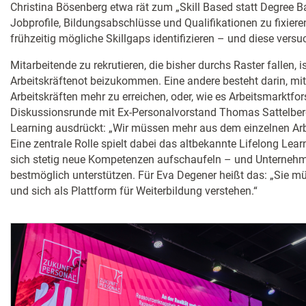
Christina Bösenberg etwa rät zum „Skill Based statt Degree Ba
Jobprofile, Bildungsabschlüsse und Qualifikationen zu fixier
frühzeitig mögliche Skillgaps identifizieren – und diese vers
Mitarbeitende zu rekrutieren, die bisher durchs Raster fallen, is
Arbeitskräftenot beizukommen. Eine andere besteht darin, m
Arbeitskräften mehr zu erreichen, oder, wie es Arbeitsmarktfo
Diskussionsrunde mit Ex-Personalvorstand Thomas Sattelber
Learning ausdrückt: „Wir müssen mehr aus dem einzelnen Arb
Eine zentrale Rolle spielt dabei das altbekannte Lifelong Lea
sich stetig neue Kompetenzen aufschaufeln – und Unterneh
bestmöglich unterstützen. Für Eva Degener heißt das: „Sie m
und sich als Plattform für Weiterbildung verstehen.“