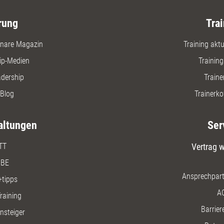
rung
Trai
nare Magazin
Training aktue
ip-Medien
Trainin
adership
Traine
Blog
Trainerko
altungen
Ser
TT
Vertrag w
BE
Ansprechpart
+tipps
A
raining
Barriere
insteiger