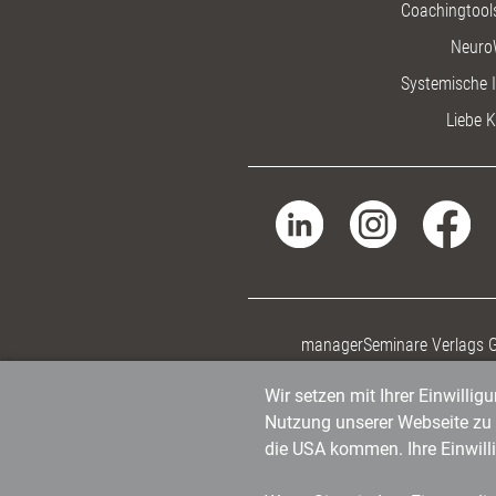
Coachingtools
Neuro
Systemische I
Liebe K
managerSeminare Verlags
Wir setzen mit Ihrer Einwilli
Nutzung unserer Webseite zu v
die USA kommen. Ihre Einwill