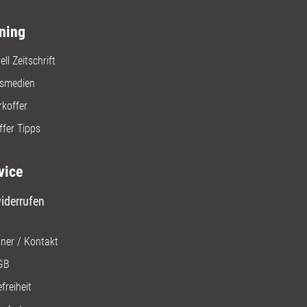
ning
ll Zeitschrift
gsmedien
rkoffer
ffer Tipps
vice
iderrufen
ner / Kontakt
GB
freiheit