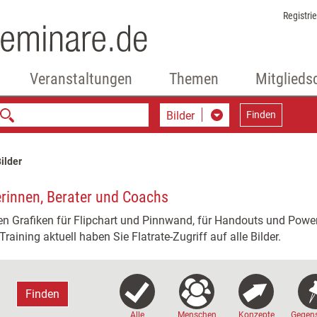
Registri
Veranstaltungen
Themen
Mitglieds
Bilder
Finden
ilder
nerinnen, Berater und Coachs
en Grafiken für Flipchart und Pinnwand, für Handouts und PowerP
raining aktuell haben Sie Flatrate-Zugriff auf alle Bilder.
Finden
Alle
Menschen
Konzepte
Gegen