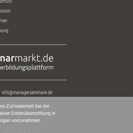
schutz
essum
men
bung
info@managerseminare.de
re Zufriedenheit bei der
einer Datenübermittlung in
tlungen vorzunehmen.