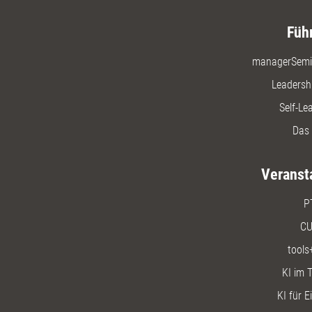
Füh
managerSemi
Leadersh
Self-Le
Das 
Veranst
P
CU
tools
KI im T
KI für E