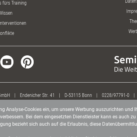
Daten
 fürs Training
Impr
Wissen
The
nterventionen
Wer
onflikte
 GmbH
|
Endenicher Str. 41
|
D-53115 Bonn
|
0228/97791-0
|
gung Analyse-Cookies ein, um unsere Werbung auszurichten und Ih
erbessern. Bei dem eingesetzten Dienstleister kann es auch zu 
igung bezieht sich auch auf die Erlaubnis, diese Datenübermit