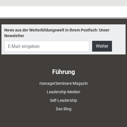
gestalten, dass sich jeder wohlfühlt und gerne mitmacht, ist gar nicht so
leicht. Ein paar Tipps helfen dabei.
News aus der Weiterbildungswelt in Ihrem Postfach: Unser
Newsletter
Weiter
Führung
managerSeminare Magazin
Leadership-Medien
Self-Leadership
Das Blog