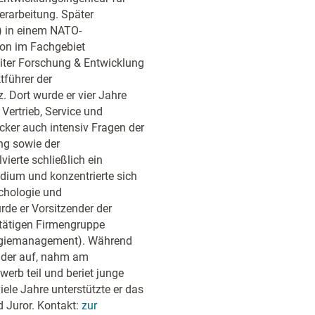
erarbeitung. Später
g) in einem NATO-
ion im Fachgebiet
iter Forschung & Entwicklung
tführer der
. Dort wurde er vier Jahre
Vertrieb, Service und
cker auch intensiv Fragen der
ng sowie der
ierte schließlich ein
dium und konzentrierte sich
chologie und
de er Vorsitzender der
 tätigen Firmengruppe
ergiemanagement). Während
elder auf, nahm am
rb teil und beriet junge
ele Jahre unterstützte er das
 Juror. Kontakt:
zur