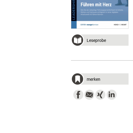
Leseprobe
merken