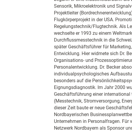
Sensorik, Mikroelektronik und Signalv
Projektleiter (Bordrechnerentwicklun
Flugkörperprojekt in der USA. Promot
Regelungstechnik/Flugtechnik. Als Le
wechselte er 1993 zu einem Weltmark
Durchflussmesstechnik in die Schweiz
später Geschäftsführer für Marketing, 
Entwicklung. Hier widmete sich Dr. Be
Organisations- und Prozessoptimieru
Personalentwicklung. Dr. Becker absolv
individualpsychologisches Aufbaustu
besonders auf die Persönlichkeitspsy
Eignungsdiagnostik. Im Jahr 2000 wur
Geschäftsführung einer international
(Messtechnik, Stromversorgung, En
dieser Zeit baute er neue Geschäftsf
Nordbayerischen Businessplanwettbewe
Unternehmen in Personalfragen. Für vi
Netzwerk Nordbayern als Sponsor und