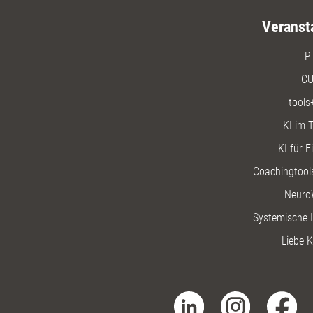
Veranst
P
CU
tools
KI im T
KI für E
Coachingtools
Neuro
Systemische I
Liebe K