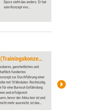
Spors sieht das anders. Er hat
sein Konzept von
(selbstständiger) Arbeit
überarbeitet und das 9-zu-3-
Modell (neun Monate arbeiten,
drei Monate frei) entwickelt.
Was es mit dem Modell auf
sich hat und wie es sich
umsetzen lässt.
Burnout-Prävention (Trainingskonzept)
Vom Zeitdruck befr
ssbares, ganzheitliches und
Über 1000
aftlich fundiertes
Flipchart
skonzept zur Durchführung einer
PowerPoin
ihe mit 10 Modulen: Rechtzeitig
Bildsprac
n für eine Burnout-Gefährdung
aktuell ha
en und erfolgreich
Bilder.
ern, bevor der Akku leer ist und
nicht mehr ausreicht, ist das
 dieses Führungsseminars.