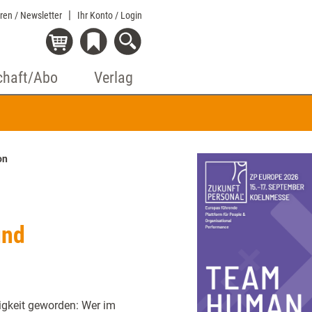
eren / Newsletter
Ihr Konto
/ Login
chaft/Abo
Verlag
on
und
igkeit geworden: Wer im