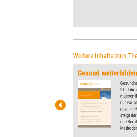
Deutschland liefern ein
eindeutiges Bild über den
zentralen
Weiterbildungsbedarf in
Unternehmen. Das Problem:
Führungskräfte stehen bereits
so unter Druck, dass
Weiterbildung selbst zum
Stressfaktor wird.
Weitere Inhalte zum Th
eien
Gesund weiterbilde
 wirkungsvolle Grafiken für
Gesundhe
 und Pinnwand, für Handouts und
21. Jahrh
t-Charts erleichtern Ihre
müssen ih
he. Als Mitglied von Training
nur vor p
ben Sie Flatrate-Zugriff auf alle
psychisc
steigt de
und Berat
Methoden,
Weiterbil