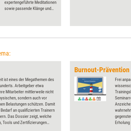
expertengeführte Meditationen
sowie passende Klänge und
Musik kostenlos online
zugänglich machen. Ob die
App hält, was sie verspricht,
hat Training aktuell im
Praxistest unter die Lupe
genommen.
ema:
n
it ist eines der Megathemen des
Frei anpa
underts. Arbeitgeber etwa
wissensch
re Mitarbeiter mittlerweile nicht
Training
hysischen, sondern auch vor
Seminarre
hen Belastungen schützen. Damit
Anzeiche
r Bedarf an qualifizierten Trainern
wahrnehm
ern. Das Dossier zeigt, welche
gegensteu
 Tools und Zertifizierungen
Erholung 
dner nutzen können, welche
Anliegen