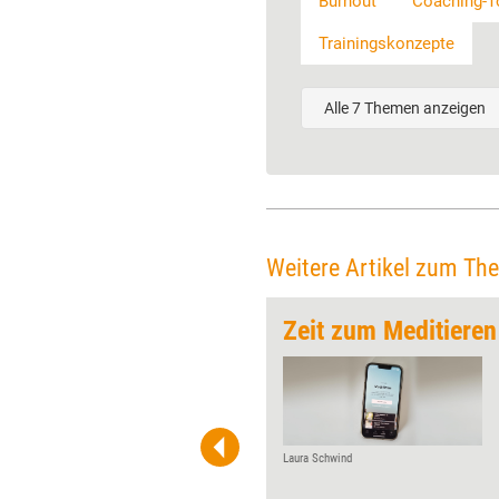
Burnout
Coaching-T
Trainingskonzepte
Alle 7 Themen anzeigen
Weitere Artikel zum Th
Skills
Zeit zum Meditieren
Stärkung der Sozial-, Selbst-
und Stresskompetenz von
Führungskräften via
Einzeltraining und Coaching –
die Ergebnisse der
Laura Schwind
Weiterbildungsszene