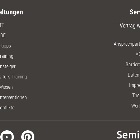
altungen
Ser
TT
Vertrag w
BE
Ansprechpart
+tipps
A
raining
Barriere
insteiger
Daten
 fürs Training
Impr
Wissen
The
nterventionen
Wer
onflikte