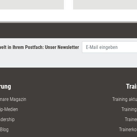
ehr Energie in ihre Seminar
Baustein
nd wie sie selbst in Balance
u.a. Sym
begünst
und Risi
als auch 
anerkann
Methoden
elt in Ihrem Postfach: Unser Newsletter
ebenso wi
Veränder
erkennen
wollen.
rung
Trai
nare Magazin
Training aktue
ip-Medien
Trainin
adership
Traine
Blog
Trainerko