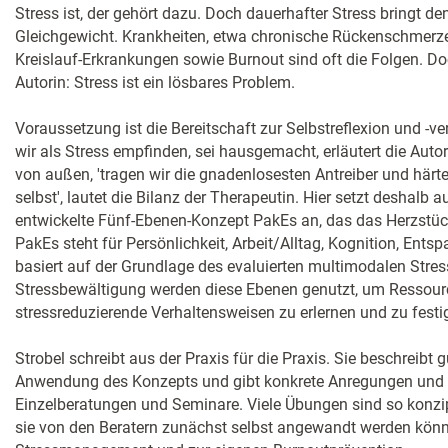
Stress ist, der gehört dazu. Doch dauerhafter Stress bringt d
Gleichgewicht. Krankheiten, etwa chronische Rückenschmerz
Kreislauf-Erkrankungen sowie Burnout sind oft die Folgen. Do
Autorin: Stress ist ein lösbares Problem.
Voraussetzung ist die Bereitschaft zur Selbstreflexion und -v
wir als Stress empfinden, sei hausgemacht, erläutert die Aut
von außen, 'tragen wir die gnadenlosesten Antreiber und härt
selbst', lautet die Bilanz der Therapeutin. Hier setzt deshalb 
entwickelte Fünf-Ebenen-Konzept PakEs an, das das Herzstück
PakEs steht für Persönlichkeit, Arbeit/Alltag, Kognition, Ent
basiert auf der Grundlage des evaluierten multimodalen Str
Stressbewältigung werden diese Ebenen genutzt, um Ressour
stressreduzierende Verhaltensweisen zu erlernen und zu festi
Strobel schreibt aus der Praxis für die Praxis. Sie beschreibt 
Anwendung des Konzepts und gibt konkrete Anregungen und L
Einzelberatungen und Seminare. Viele Übungen sind so konzip
sie von den Beratern zunächst selbst angewandt werden kön