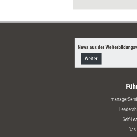
Übungen m
bringen u
bleiben.
News aus der Weiterbildungsw
Weiter
Füh
managerSemi
Leadersh
Self-Le
Das 