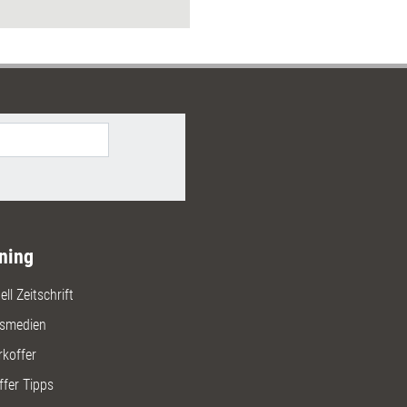
e des Präventionsprogramms sind
ptome, Verlaufsformen,
igende Ursachenzusammenhänge
kofaktoren des Burnout-Syndroms
das Erkennen und Trainieren von
ten vorbeugenden Techniken und
. Für betroffene Personen
e für Führende, die beginnende
ungen unter Ihren Mitarbeitenden
 und wirksam gegensteuern
ning
ll Zeitschrift
gsmedien
rkoffer
ffer Tipps