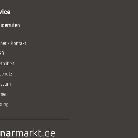
vice
iderrufen
ner / Kontakt
GB
freiheit
schutz
essum
men
bung