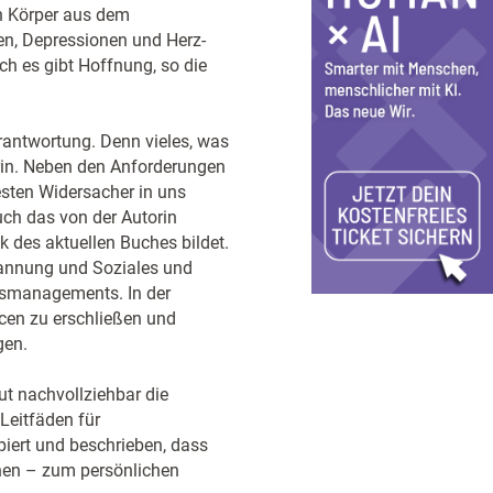
en Körper aus dem
en, Depressionen und Herz-
ch es gibt Hoffnung, so die
erantwortung. Denn vieles, was
orin. Neben den Anforderungen
esten Widersacher in uns
auch das von der Autorin
 des aktuellen Buches bildet.
spannung und Soziales und
essmanagements. In der
cen zu erschließen und
gen.
gut nachvollziehbar die
eitfäden für
iert und beschrieben, dass
nen – zum persönlichen