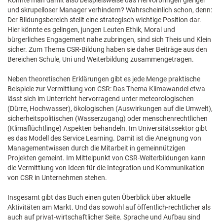
Könnte man damit also beispielsweise das Hervorbringen gieriger
und skrupelloser Manager verhindern? Wahrscheinlich schon, denn:
Der Bildungsbereich stellt eine strategisch wichtige Position dar.
Hier könnte es gelingen, jungen Leuten Ethik, Moral und
bürgerliches Engagement nahe zubringen, sind sich Theis und Klein
sicher. Zum Thema CSR-Bildung haben sie daher Beiträge aus den
Bereichen Schule, Uni und Weiterbildung zusammengetragen.
Neben theoretischen Erklärungen gibt es jede Menge praktische
Beispiele zur Vermittlung von CSR: Das Thema Klimawandel etwa
lässt sich im Unterricht hervorragend unter meteorologischen
(Dürre, Hochwasser), ökologischen (Auswirkungen auf die Umwelt),
sicherheitspolitischen (Wasserzugang) oder menschenrechtlichen
(Klimaflüchtlinge) Aspekten behandeln. Im Universitätssektor gibt
es das Modell des Service Learning. Damit ist die Aneignung von
Managementwissen durch die Mitarbeit in gemeinnützigen
Projekten gemeint. Im Mittelpunkt von CSR-Weiterbildungen kann
die Vermittlung von Ideen für die Integration und Kommunikation
von CSR in Unternehmen stehen.
Insgesamt gibt das Buch einen guten Überblick über aktuelle
Aktivitäten am Markt. Und das sowohl auf öffentlich-rechtlicher als
auch auf privat-wirtschaftlicher Seite. Sprache und Aufbau sind