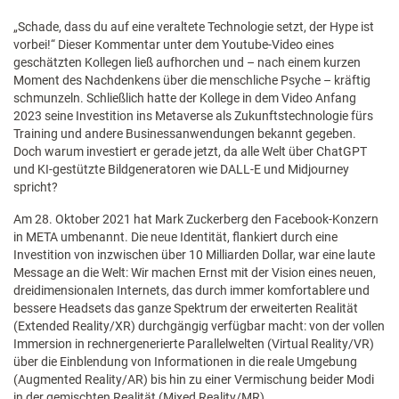
„Schade, dass du auf eine veraltete Technologie setzt, der Hype ist
vorbei!“ Dieser Kommentar unter dem Youtube-Video eines
geschätzten Kollegen ließ aufhorchen und – nach einem kurzen
Moment des Nachdenkens über die menschliche Psyche – kräftig
schmunzeln. Schließlich hatte der Kollege in dem Video Anfang
2023 seine Investition ins Metaverse als Zukunftstechnologie fürs
Training und andere Businessanwendungen bekannt gegeben.
Doch warum investiert er gerade jetzt, da alle Welt über ChatGPT
und KI-gestützte Bildgeneratoren wie DALL-E und Midjourney
spricht?
Am 28. Oktober 2021 hat Mark Zuckerberg den Facebook-Konzern
in META umbenannt. Die neue Identität, flankiert durch eine
Investition von inzwischen über 10 Milliarden Dollar, war eine laute
Message an die Welt: Wir machen Ernst mit der Vision eines neuen,
dreidimensionalen Internets, das durch immer komfortablere und
bessere Headsets das ganze Spektrum der erweiterten Realität
(Extended Reality/XR) durchgängig verfügbar macht: von der vollen
Immersion in rechnergenerierte Parallelwelten (Virtual Reality/VR)
über die Einblendung von Informationen in die reale Umgebung
(Augmented Reality/AR) bis hin zu einer Vermischung beider Modi
in der gemischten Realität (Mixed Reality/MR).