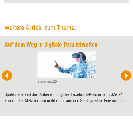
Weitere Artikel zum Thema:
Auf dem Weg in digitale Parallelwelten
iStock/franz12+
Spätestens seit der Umbenennung des Facebook-Konzerns in „Meta“
kommt das Metaversum nicht mehr aus den Schlagzeilen. Eine solche
durchgängige digitale Parallelwelt, die nahtlos mit der physischen Welt
verzahnt wäre, würde die Art und Weise, wie wir leben, lernen und
arbeiten in der Tat radikal verändern. Zum Abschluss der Serie wagt das
Autoren-Team daher einen Blick in die Zukunft der Extended Reality.