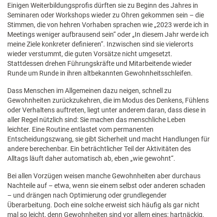
Einigen Weiterbildungsprofis dürften sie zu Beginn des Jahres in
Seminaren oder Workshops wieder zu Ohren gekommen sein – die
Stimmen, die von hehren Vorhaben sprachen wie „2023 werde ich in
Meetings weniger aufbrausend sein“ oder „In diesem Jahr werde ich
meine Ziele konkreter definieren“. Inzwischen sind sie vielerorts
wieder verstummt, die guten Vorsätze nicht umgesetzt.
Stattdessen drehen Führungskräfte und Mitarbeitende wieder
Runde um Runde in ihren altbekannten Gewohnheitsschleifen.
Dass Menschen im Allgemeinen dazu neigen, schnell zu
Gewohnheiten zurückzukehren, die im Modus des Denkens, Fühlens
oder Verhaltens auftreten, liegt unter anderem daran, dass diese in
aller Regel nützlich sind: Sie machen das menschliche Leben
leichter. Eine Routine entlastet vom permanenten
Entscheidungszwang, sie gibt Sicherheit und macht Handlungen für
andere berechenbar. Ein beträchtlicher Teil der Aktivitäten des
Alltags läuft daher automatisch ab, eben „wie gewohnt“.
Bei allen Vorzügen weisen manche Gewohnheiten aber durchaus
Nachteile auf – etwa, wenn sie einem selbst oder anderen schaden
– und drängen nach Optimierung oder grundlegender
Überarbeitung. Doch eine solche erweist sich häufig als gar nicht
mal so leicht, denn Gewohnheiten sind vor allem eines: hartnäckig.