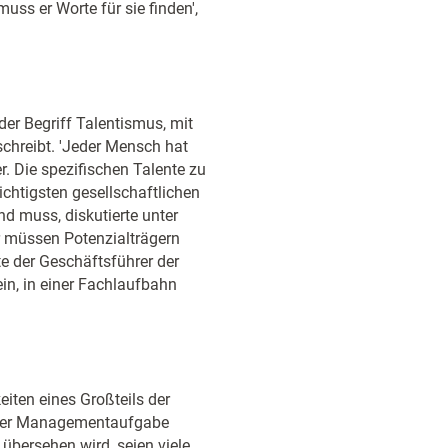
uss er Worte für sie finden',
der Begriff Talentismus, mit
chreibt. 'Jeder Mensch hat
er. Die spezifischen Talente zu
ichtigsten gesellschaftlichen
d muss, diskutierte unter
 müssen Potenzialträgern
te der Geschäftsführer der
in, in einer Fachlaufbahn
eiten eines Großteils der
- oder Managementaufgabe
übersehen wird, seien viele