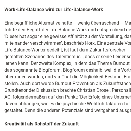
Work-Life-Balance wird zur Life-Balance-Work
Eine begriffliche Alternative hatte – wenig überraschend – M
führte den Begriff der Life-Balance-Work und entsprechend de
'Dieser hat sogar eine gewisse Affinität zu der Vorstellung, d
miteinander verschwimmen', beschrieb Horx. Eine zentrale Vo
Life-Balance-Worker gedeiht, ist laut dem Zukunftsforscher 
gemalten Szenarios des Talentismus -, dass er seine Leidensc
lernen kann. Der zweite Komplex, in dem das Thema Burnout 
das sogenannte Blogforum. Blogforum deshalb, weil die Vorträ
übertragen wurden, und via Chat die Möglichkeit Bestand, Fra
stellen. Auch dort wurde Burnout-Prävention als Zukunftsthema
Grundtenor der Diskussion brachte Christian Drösel, Personall
AG, folgendermaßen auf den Punkt: 'Der Erfolg eines Unterne
davon abhängen, wie es die psychische Wohlfühlfaktoren für s
gestaltet. Denn die anderen Potenziale sind weitgehend ausger
Kreativität als Rohstoff der Zukunft