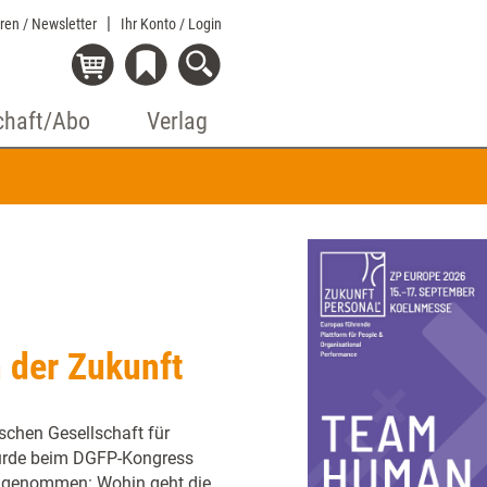
eren / Newsletter
Ihr Konto
/ Login
chaft/Abo
Verlag
 der Zukunft
chen Gesellschaft für
wurde beim DGFP-Kongress
ck genommen: Wohin geht die