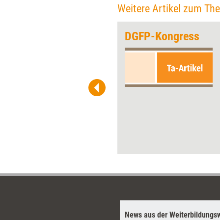
Weitere Artikel zum Th
m Kunden
DGFP-Kongress
Mit einem neuen Format
versuchte die Deutsche
Gesellschaft für
Personalführung Anfang Mai in
Frankfurt zu punkten. Die
sogenannte Dienstleisterbörse
erinnerte an das Hosted-Buyer-
Prinzip. Auch sie brachte HR-
Dienstleister mit potenziellen
Kunden zusammen.
News aus der Weiterbildungsw