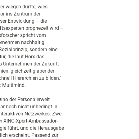
er wiegen dürfte, wies
tor ins Zentrum der
ser Entwicklung – die
ftsexperten prophezeit wird –
tsforscher spricht vom
ternehmen nachhaltig
Sozialprinzip, sondern eine
ur, die laut Horx das
Das Unternehmen der Zukunft
hien, gleichzeitig aber der
hnell Hierarchien zu bilden.'
r: Multimind.
Dino der Personalerwelt
war noch nicht unbedingt in
nteraktiven Netzwerkes. Zwei
der XING-Xpert-Ambassador-
ie führt, und die Herausgabe
lich erscheint. Passend zur