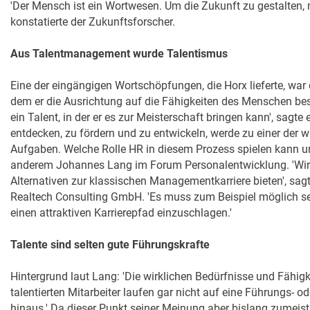
'Der Mensch ist ein Wortwesen. Um die Zukunft zu gestalten, m
konstatierte der Zukunftsforscher.
Aus Talentmanagement wurde Talentismus
Eine der eingängigen Wortschöpfungen, die Horx lieferte, war 
dem er die Ausrichtung auf die Fähigkeiten des Menschen bes
ein Talent, in der er es zur Meisterschaft bringen kann', sagte 
entdecken, zu fördern und zu entwickeln, werde zu einer der w
Aufgaben. Welche Rolle HR in diesem Prozess spielen kann un
anderem Johannes Lang im Forum Personalentwicklung. 'Wir
Alternativen zur klassischen Managementkarriere bieten', sag
Realtech Consulting GmbH. 'Es muss zum Beispiel möglich se
einen attraktiven Karrierepfad einzuschlagen.'
Talente sind selten gute Führungskrafte
Hintergrund laut Lang: 'Die wirklichen Bedürfnisse und Fähigk
talentierten Mitarbeiter laufen gar nicht auf eine Führungs
hinaus.' Da dieser Punkt seiner Meinung aber bislang zumeist 