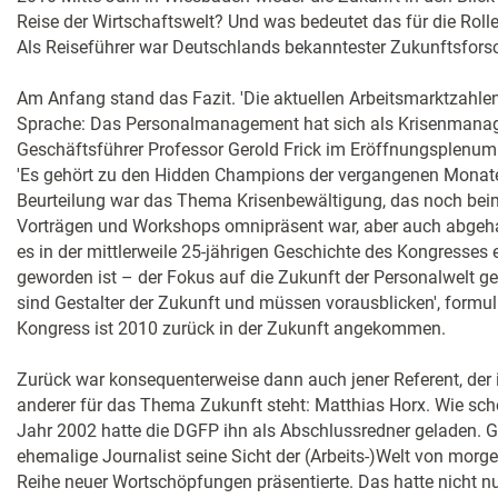
Reise der Wirtschaftswelt? Und was bedeutet das für die Ro
Als Reiseführer war Deutschlands bekanntester Zukunftsforsc
Am Anfang stand das Fazit. 'Die aktuellen Arbeitsmarktzahlen
Sprache: Das Personalmanagement hat sich als Krisenmanag
Geschäftsführer Professor Gerold Frick im Eröffnungsplenu
'Es gehört zu den Hidden Champions der vergangenen Monate.
Beurteilung war das Thema Krisenbewältigung, das noch be
Vorträgen und Workshops omnipräsent war, aber auch abgeha
es in der mittlerweile 25-jährigen Geschichte des Kongresses e
geworden ist – der Fokus auf die Zukunft der Personalwelt ge
sind Gestalter der Zukunft und müssen vorausblicken', formuli
Kongress ist 2010 zurück in der Zukunft angekommen.
Zurück war konsequenterweise dann auch jener Referent, der 
anderer für das Thema Zukunft steht: Matthias Horx. Wie sch
Jahr 2002 hatte die DGFP ihn als Abschlussredner geladen. 
ehemalige Journalist seine Sicht der (Arbeits-)Welt von morge
Reihe neuer Wortschöpfungen präsentierte. Das hatte nicht n