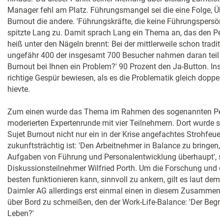
Manager fehl am Platz. Führungsmangel sei die eine Folge, Ü
Burnout die andere. 'Führungskräfte, die keine Führungspersön
spitzte Lang zu. Damit sprach Lang ein Thema an, das den Pe
heiß unter den Nägeln brennt: Bei der mittlerweile schon trad
ungefähr 400 der insgesamt 700 Besucher nahmen daran teil –
Burnout bei Ihnen ein Problem?' 90 Prozent den Ja-Button. In
richtige Gespür bewiesen, als es die Problematik gleich dop
hievte.
Zum einen wurde das Thema im Rahmen des sogenannten Perso
moderierten Expertenrunde mit vier Teilnehmern. Dort wurde s
Sujet Burnout nicht nur ein in der Krise angefachtes Strohfeue
zukunftsträchtig ist: 'Den Arbeitnehmer in Balance zu bringen,
Aufgaben von Führung und Personalentwicklung überhaupt', 
Diskussionsteilnehmer Wilfried Porth. Um die Forschung und
besten funktionieren kann, sinnvoll zu ankern, gilt es laut d
Daimler AG allerdings erst einmal einen in diesem Zusammen
über Bord zu schmeißen, den der Work-Life-Balance: 'Der Begriff
Leben?'