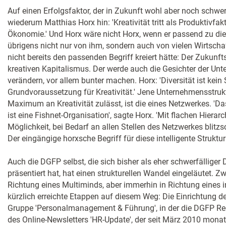
Auf einen Erfolgsfaktor, der in Zukunft wohl aber noch schwer
wiederum Matthias Horx hin: 'Kreativität tritt als Produktivfak
Ökonomie.' Und Horx wäre nicht Horx, wenn er passend zu die
übrigens nicht nur von ihm, sondern auch von vielen Wirtscha
nicht bereits den passenden Begriff kreiert hätte: Der Zukunf
kreativen Kapitalismus. Der werde auch die Gesichter der Un
verändern, vor allem bunter machen. Horx: 'Diversität ist kein 
Grundvoraussetzung für Kreativität.' Jene Unternehmensstrukt
Maximum an Kreativität zulässt, ist die eines Netzwerkes. '
ist eine Fishnet-Organisation', sagte Horx. 'Mit flachen Hierarc
Möglichkeit, bei Bedarf an allen Stellen des Netzwerkes blitzsc
Der eingängige horxsche Begriff für diese intelligente Struktu
Auch die DGFP selbst, die sich bisher als eher schwerfälliger 
präsentiert hat, hat einen strukturellen Wandel eingeläutet. Z
Richtung eines Multiminds, aber immerhin in Richtung eines i
kürzlich erreichte Etappen auf diesem Weg: Die Einrichtung 
Gruppe 'Personalmanagement & Führung', in der die DGFP Reg
des Online-Newsletters 'HR-Update', der seit März 2010 monat