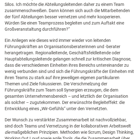
Silos. Ich möchte die Abteilungsleitenden daher zu einem Team
zusammenschweißen. Dann können sich auch die Mitarbeitenden
der fünf Abteilungen besser vernetzen und mehr kooperieren.
Würden Sie einen Teamprozess begleiten und zum Auftakt eine
Großveranstaltung durchführen?“
Ein Anliegen wie dieses wird immer wieder von leitenden
Führungskräften an Organisationsberaterinnen und -berater
herangetragen. Regionalleitende, Geschäftsfeldleitende oder
Hauptabteilungsleitende gelangen schnell zur kritischen Diagnose,
dass die verschiedenen Einheiten ihres Bereichs untereinander zu
wenig verbunden sind und sich die Führungskräfte der Einheiten mit
ihren Teams zu stark auf ihre jeweiligen eigenen partikularen
Themen und Ziele fokussieren. Die Verschmelzung der
Führungskräfte zum Team soll Synergien erzeugen, die dem
gesamten Unternehmensbereich – und letztlich der Organisation
als solcher – zugutekommen. Der erwünschte Begleiteffekt: die
Entwicklung eines „Wir-Gefühls“ unter den Vernetzten.
Der Wunsch zu verstärkter Zusammenarbeit ist nachvollziehbar,
sind doch Teams und Vernetzung in der kollaborativen Arbeitswelt
die
maßgeblichen Prinzipien. Methoden wie Scrum, Design Thinking,
Working Out Loud sowie agile Tools, die die Zusammenarbeit über