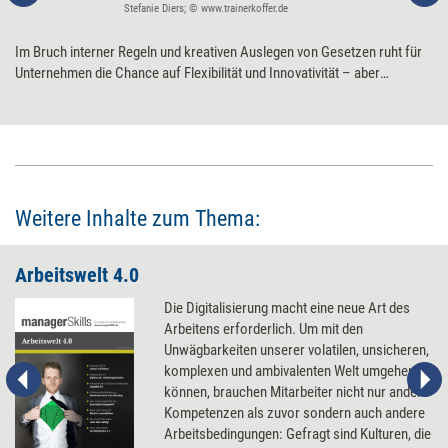
Stefanie Diers; © www.trainerkoffer.de
Im Bruch interner Regeln und kreativen Auslegen von Gesetzen ruht für
Unternehmen die Chance auf Flexibilität und Innovativität – aber
gleichzeitig liegen darin auch erhebliche Gefahren. Das Problem bei
Regelabweichungen ist, dass man schlecht offen über sie reden kann.
Sechs Tipps, wie es dennoch gelingt.
Weitere Inhalte zum Thema:
Arbeitswelt 4.0
Die Digitalisierung macht eine neue Art des
Arbeitens erforderlich. Um mit den
Unwägbarkeiten unserer volatilen, unsicheren,
komplexen und ambivalenten Welt umgehen zu
können, brauchen Mitarbeiter nicht nur andere
Kompetenzen als zuvor sondern auch andere
Arbeitsbedingungen: Gefragt sind Kulturen, die