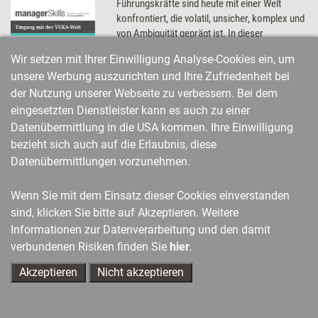
Führungskräfte sind heute mit einer Welt
konfrontiert, die volatil, unsicher, komplex und
von Ambiguität geprägt ist. In dieser
funktionieren die „alten“ Regeln von Führung
Wir setzen mit Ihrer Einwilligung Analyse-Cookies ein, um
und Management immer weniger. Wie sie sich
unsere Werbung auszurichten und Ihre Zufriedenheit bei
auf die neuen Bedingungen einstellen können
der Nutzung unserer Webseite zu verbessern. Bei dem
und welche Fähig- und Fertigkeiten
entscheidend sind, um sich selbst, die
eingesetzten Dienstleister kann es auch zu einer
Mitarbeitenden und das Unternehmen in der
Datenübermittlung in die USA kommen. Ihre Einwilligung
VUKA-Welt zu führen.
bezieht sich auch auf die Erlaubnis, diese
Datenübermittlungen vorzunehmen.
Wenn Sie mit dem Einsatz dieser Cookies einverstanden
News aus der Weiterbildungswelt in Ihrem Postfach: Unser
sind, klicken Sie bitte auf Akzeptieren. Weitere
Newsletter
Informationen zur Datenverarbeitung und den damit
verbundenen Risiken finden Sie
hier
.
Weiter
Akzeptieren
Nicht akzeptieren
Ihre Ansprechpartner
Führung