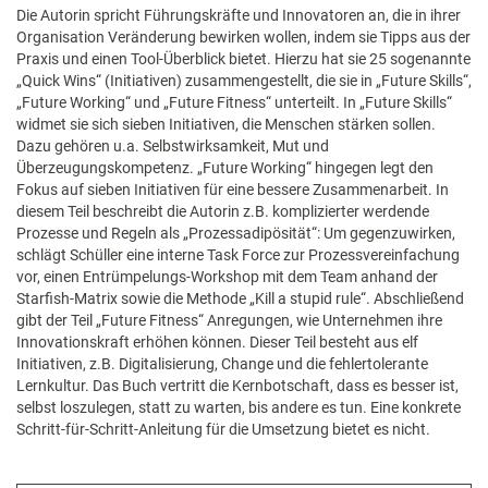
Die Autorin spricht Führungskräfte und Innovatoren an, die in ihrer
Organisation Veränderung bewirken wollen, indem sie Tipps aus der
Praxis und einen Tool-Überblick bietet. Hierzu hat sie 25 sogenannte
„Quick Wins“ (Initiativen) zusammengestellt, die sie in „Future Skills“,
„Future Working“ und „Future Fitness“ unterteilt. In „Future Skills“
widmet sie sich sieben Initiativen, die Menschen stärken sollen.
Dazu gehören u.a. Selbstwirksamkeit, Mut und
Überzeugungskompetenz. „Future Working“ hingegen legt den
Fokus auf sieben Initiativen für eine bessere Zusammenarbeit. In
diesem Teil beschreibt die Autorin z.B. komplizierter werdende
Prozesse und Regeln als „Prozessadipösität“: Um gegenzuwirken,
schlägt Schüller eine interne Task Force zur Prozessvereinfachung
vor, einen Entrümpelungs-Workshop mit dem Team anhand der
Starfish-Matrix sowie die Methode „Kill a stupid rule“. Abschließend
gibt der Teil „Future Fitness“ Anregungen, wie Unternehmen ihre
Innovationskraft erhöhen können. Dieser Teil besteht aus elf
Initiativen, z.B. Digitalisierung, Change und die fehlertolerante
Lernkultur. Das Buch vertritt die Kernbotschaft, dass es besser ist,
selbst loszulegen, statt zu warten, bis andere es tun. Eine konkrete
Schritt-für-Schritt-Anleitung für die Umsetzung bietet es nicht.