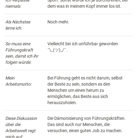
Ich verpasse
Sport. Sonst würde ich ja durchdrehen, bei
niemals:
dem was in meinem Kopf immer los ist.
Als Nächstes
Noch mehr.
lerne ich:
So muss eine
Vielleicht bin ich unführbar geworden
Führungskraft
¯\_(ツ)_/¯ .
sein, damit ich ihr
folgen würde:
Mein
Bei Führung geht es nicht darum, selbst
Arbeitsmotto:
der Beste zu sein, sondern es den
Menschen um einen herum zu
ermöglichen, das Beste aus sich
herauszuholen.
Diese Diskussion
Die Dämonisierung von Führungskräften.
über die
Das sind auch nur Menschen, die
Arbeitswelt regt
versuchen, einen guten Job zu machen.
mich auf: