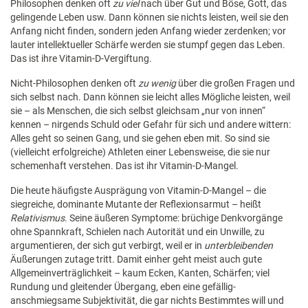
Philosophen denken oft
zu viel
nach über Gut und Böse, Gott, das
gelingende Leben usw. Dann können sie nichts leisten, weil sie den
Anfang nicht finden, sondern jeden Anfang wieder zerdenken; vor
lauter intellektueller Schärfe werden sie stumpf gegen das Leben.
Das ist ihre Vitamin-D-Vergiftung.
Nicht-Philosophen denken oft
zu wenig
über die großen Fragen und
sich selbst nach. Dann können sie leicht alles Mögliche leisten, weil
sie – als Menschen, die sich selbst gleichsam „nur von innen“
kennen – nirgends Schuld oder Gefahr für sich und andere wittern:
Alles geht so seinen Gang, und sie gehen eben mit. So sind sie
(vielleicht erfolgreiche) Athleten einer Lebensweise, die sie nur
schemenhaft verstehen. Das ist ihr Vitamin-D-Mangel.
Die heute häufigste Ausprägung von Vitamin-D-Mangel – die
siegreiche, dominante Mutante der Reflexionsarmut – heißt
Relativismus
. Seine äußeren Symptome: brüchige Denkvorgänge
ohne Spannkraft, Schielen nach Autorität und ein Unwille, zu
argumentieren, der sich gut verbirgt, weil er in
unterbleibenden
Äußerungen zutage tritt. Damit einher geht meist auch gute
Allgemeinverträglichkeit – kaum Ecken, Kanten, Schärfen; viel
Rundung und gleitender Übergang, eben eine gefällig-
anschmiegsame Subjektivität, die gar nichts Bestimmtes will und