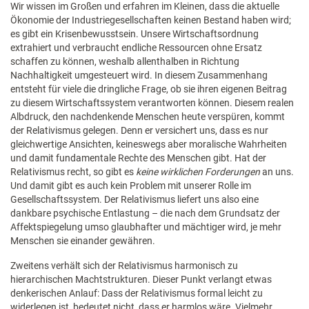
Wir wissen im Großen und erfahren im Kleinen, dass die aktuelle
Ökonomie der Industriegesellschaften keinen Bestand haben wird;
es gibt ein Krisenbewusstsein. Unsere Wirtschaftsordnung
extrahiert und verbraucht endliche Ressourcen ohne Ersatz
schaffen zu können, weshalb allenthalben in Richtung
Nachhaltigkeit umgesteuert wird. In diesem Zusammenhang
entsteht für viele die dringliche Frage, ob sie ihren eigenen Beitrag
zu diesem Wirtschaftssystem verantworten können. Diesem realen
Albdruck, den nachdenkende Menschen heute verspüren, kommt
der Relativismus gelegen. Denn er versichert uns, dass es nur
gleichwertige Ansichten, keineswegs aber moralische Wahrheiten
und damit fundamentale Rechte des Menschen gibt. Hat der
Relativismus recht, so gibt es
keine wirklichen Forderungen
an uns.
Und damit gibt es auch kein Problem mit unserer Rolle im
Gesellschaftssystem. Der Relativismus liefert uns also eine
dankbare psychische Entlastung – die nach dem Grundsatz der
Affektspiegelung umso glaubhafter und mächtiger wird, je mehr
Menschen sie einander gewähren.
Zweitens verhält sich der Relativismus harmonisch zu
hierarchischen Machtstrukturen. Dieser Punkt verlangt etwas
denkerischen Anlauf: Dass der Relativismus formal leicht zu
widerlegen ist, bedeutet nicht, dass er harmlos wäre. Vielmehr