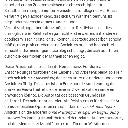
sabotiert er das Zusammenleben gleichberechtigter, um
Selbstbestimmung bemühter Menschen grundlegend. Auf Basis
vernünftigen Nachdenkens, das sich um Wahrheit bemüht, ist
begründetes gemeinsames Handeln und
Verantwortungsübernahme möglich. Im Relativismus ist dies
unmöglich, weil Relativisten gar nicht erst erwarten, mit anderen
geteiltes Wissen herstellen zu können. Überzeugungsarbeit scheint
müßig; man probiert eben seine Ansichten aus und beobachtet
vorsichtig die meinungsmeteorologische Lage, die sich aus ihnen
durch die Reaktionen der Mitmenschen ergibt.
Diese Praxis hat eine schlechte Konsequenz: Für die realen
Entscheidungssituationen des Lebens und Arbeitens bleibt so allein
noch schlichte
Unterwerfung
der einen unter die anderen und deren
Ansichten übrig. Dies aber ist am Ende nur die Anerkennung der
stärkeren Gewaltmittel, die der eine im Zweifel auf den anderen
anwenden könnte. Die Autorität des besseren Grundes ist
entthront. Der scheinbar so tolerante Relativismus führt in eine Art
demoskopischen Opportunismus, in dem die
sozial
mächtigste
Ansicht sich die anderen
ohne Prüfung ihrer eigenen Begründung
unterwerfen kann. „Die Wahrheit wird der Relativität überantwortet,
und der Mensch der Macht“, um es mit Theodor W. Adorno zu