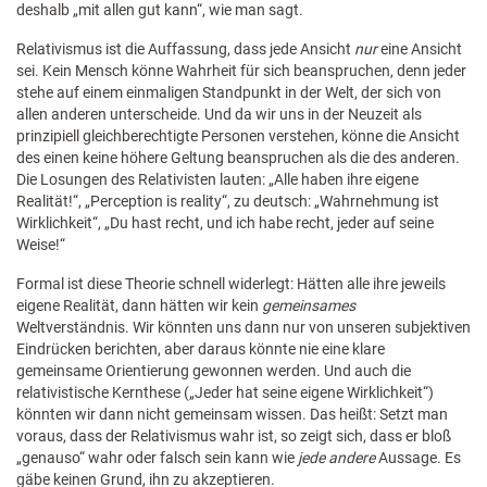
deshalb „mit allen gut kann“, wie man sagt.
Relativismus ist die Auffassung, dass jede Ansicht
nur
eine Ansicht
sei. Kein Mensch könne Wahrheit für sich beanspruchen, denn jeder
stehe auf einem einmaligen Standpunkt in der Welt, der sich von
allen anderen unterscheide. Und da wir uns in der Neuzeit als
prinzipiell gleichberechtigte Personen verstehen, könne die Ansicht
des einen keine höhere Geltung beanspruchen als die des anderen.
Die Losungen des Relativisten lauten: „Alle haben ihre eigene
Realität!“, „Perception is reality“, zu deutsch: „Wahrnehmung ist
Wirklichkeit“, „Du hast recht, und ich habe recht, jeder auf seine
Weise!“
Formal ist diese Theorie schnell widerlegt: Hätten alle ihre jeweils
eigene Realität, dann hätten wir kein
gemeinsames
Weltverständnis. Wir könnten uns dann nur von unseren subjektiven
Eindrücken berichten, aber daraus könnte nie eine klare
gemeinsame Orientierung gewonnen werden. Und auch die
relativistische Kernthese („Jeder hat seine eigene Wirklichkeit“)
könnten wir dann nicht gemeinsam wissen. Das heißt: Setzt man
voraus, dass der Relativismus wahr ist, so zeigt sich, dass er bloß
„genauso“ wahr oder falsch sein kann wie
jede andere
Aussage. Es
gäbe keinen Grund, ihn zu akzeptieren.