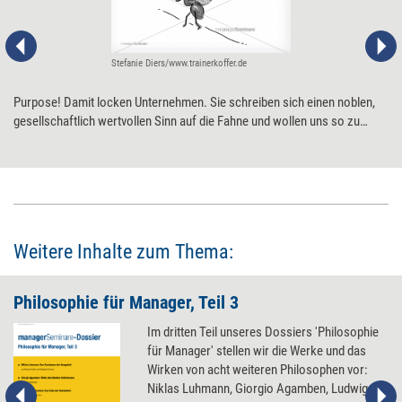
Stefanie Diers/www.trainerkoffer.de
Purpose! Damit locken Unternehmen. Sie schreiben sich einen noblen,
gesellschaftlich wertvollen Sinn auf die Fahne und wollen uns so zu
motivierten, glücklichen Arbeitnehmenden machen. Und wir? Fallen nur
zu gern auf dieses Versprechen herein – und wundern uns dann, dass
uns trotz Nobel Purpose der Arbeitsalltag doch „irgendwie sinnlos“
erscheint. Fünf Anregungen, die helfen, tatsächlich Sinn ins eigene
(Arbeits-)Leben zu bringen.
Weitere Inhalte zum Thema:
Philosophie für Manager, Teil 3
Im dritten Teil unseres Dossiers 'Philosophie
für Manager' stellen wir die Werke und das
Wirken von acht weiteren Philosophen vor:
Niklas Luhmann, Giorgio Agamben, Ludwig