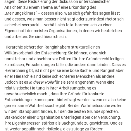
sagen. Diese Reduzierung der Diskussion unterschiedlicher
Ansichten zu einem Thema auf eine Erkundung des
„Meinungsklimas“ – dessen also, was sich gefahrlos sagen lässt
und dessen, was man besser nicht sagt oder zumindest rhetorisch
sicherheitsverpackt – verhält sich fatal harmonisch zu einer
Eigenschaft der meisten Organisationen, in denen wir heute leben
und arbeiten: Sie sind hierarchisch.
Hierarchie sichert den Ranginhabern strukturell einen
Willkürvorbehalt der Entscheidung: Sie können, ohne sich
unmittelbar und absehbar vor Dritten für ihre Gründe rechtfertigen
zu müssen, Entscheidungen fällen, die andere dann binden. Dass es
Hierarchien gibt, ist nicht per se eine böse Sache, und Ranginhaber
einer Hierarchie sind keine schlechteren Menschen als andere.
Jedoch ist es
in dieser Rolle
für sie sehr angenehm, wenn eine
relativistische Haltung in ihrer Arbeitsumgebung es
unwahrscheinlich macht, dass ihre Gründe für konkrete
Entscheidungen konsequent hinterfragt werden, wenn es also keine
gemeinsame Wahrheitssuche gibt. Bei der Wahrheitssuche wollen
wir den Standpunkt finden, für den die besten Gründe sprechen.
Stakeholder einer Organisation unterliegen aber der Versuchung,
ihre Eigeninteressen stärker als Sachgründe zu gewichten. Und es
ist weder populär noch risikolos, dies zutage zu fördern.