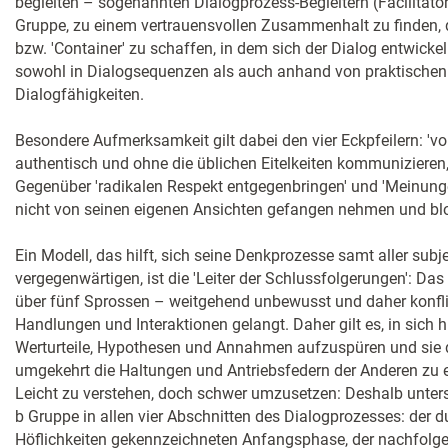
begleiten – sogenannten Dialogprozess-Begleitern (Facilitator
Gruppe, zu einem vertrauensvollen Zusammenhalt zu finden, 
bzw. 'Container' zu schaffen, in dem sich der Dialog entwicke
sowohl in Dialogsequenzen als auch anhand von praktischen
Dialogfähigkeiten.
Besondere Aufmerksamkeit gilt dabei den vier Eckpfeilern: 'vo
authentisch und ohne die üblichen Eitelkeiten kommunizieren,
Gegenüber 'radikalen Respekt entgegenbringen' und 'Meinunge
nicht von seinen eigenen Ansichten gefangen nehmen und blo
Ein Modell, das hilft, sich seine Denkprozesse samt aller sub
vergegenwärtigen, ist die 'Leiter der Schlussfolgerungen': Da
über fünf Sprossen – weitgehend unbewusst und daher konflik
Handlungen und Interaktionen gelangt. Daher gilt es, in sich 
Werturteile, Hypothesen und Annahmen aufzuspüren und sie 
umgekehrt die Haltungen und Antriebsfedern der Anderen zu 
Leicht zu verstehen, doch schwer umzusetzen: Deshalb unterst
b Gruppe in allen vier Abschnitten des Dialogprozesses: der d
Höflichkeiten gekennzeichneten Anfangsphase, der nachfolge