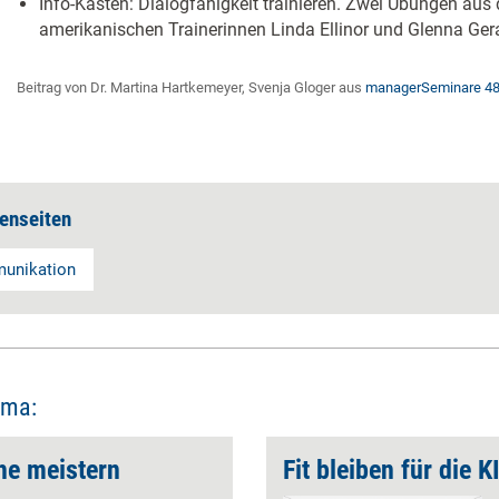
Info-Kasten: Dialogfähigkeit trainieren. Zwei Übungen aus
amerikanischen Trainerinnen Linda Ellinor und Glenna Ger
Beitrag von Dr. Martina Hartkemeyer, Svenja Gloger aus
managerSeminare 4
enseiten
unikation
ema:
he meistern
Fit bleiben für die ­