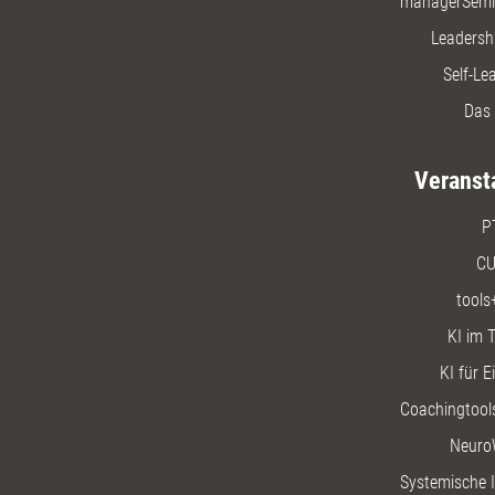
managerSemi
Leadersh
Self-Le
Das 
Veranst
P
CU
tools
KI im T
KI für E
Coachingtools
Neuro
Systemische I