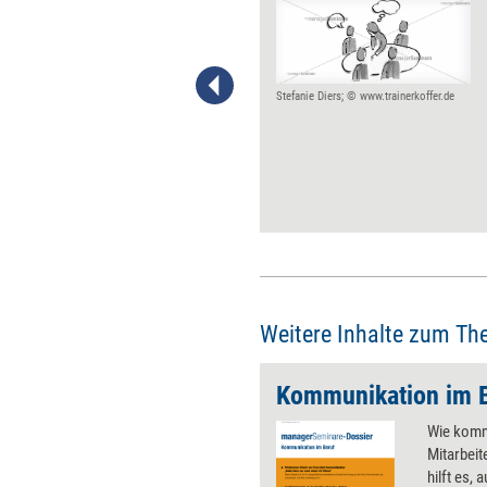
Selbstregulation ist ein
wichtiger Schritt der
Konfliktbearbeitung, durch sie
alleine lässt sich ein einmal
eskalierter Konflikt aber nicht
Stefanie Diers; © www.trainerkoffer.de
lösen. Dafür braucht es
zusätzlich ein
Klärungsgespräch. Damit
dieses tatsächlich zu einer
Lösung und nicht zu einer
erneuten Eskalation führt, gibt
es einiges zu beachten.
Weitere Inhalte zum Th
Kommunikation im 
Wie kommu
Mitarbeit
hilft es,