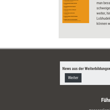
man bess
schweigen
weiter, hi
Lobhudel
können w
Meckerei
zeigt die
und Erfo
'Kommunik
News aus der Weiterbildungsw
Weiter
Füh