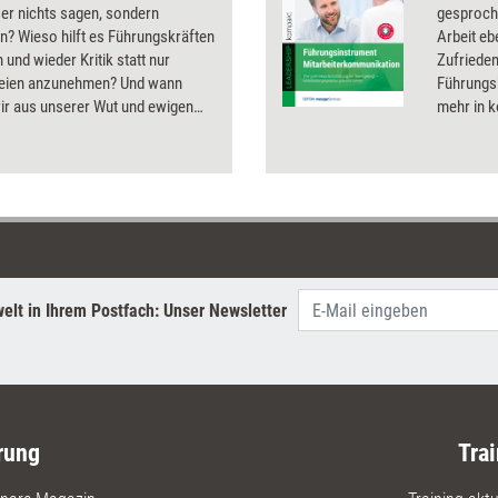
er nichts sagen, sondern
gesproche
? Wieso hilft es Führungskräften
Arbeit eb
n und wieder Kritik statt nur
Zufrieden
eien anzunehmen? Und wann
Führungsk
ir aus unserer Wut und ewigen
mehr in k
 Nutzen ziehen? - Unser Dossier
in denen 
 wichtigsten Strategien, Methoden
Abstimm
lgsmuster zum Thema
Mitarbeit
ation im Beruf' auf.
Hochleis
Spannung
ambitioni
persönli
andererse
elt in Ihrem Postfach: Unser Newsletter
Anforder
Wirtschaft
Führungs
noch stär
professio
sensibili
rung
Trai
Handwerk
Mitarbeit