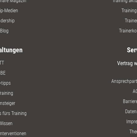
nare Magazin
Training aktue
kompakte
praxisnah
ip-Medien
Trainin
häufigst
adership
Traine
Organisa
Zielverei
Blog
Trainerko
altungen
Ser
TT
Vertrag w
BE
Ansprechpart
+tipps
A
raining
Barriere
insteiger
Daten
 fürs Training
Impr
Wissen
The
nterventionen