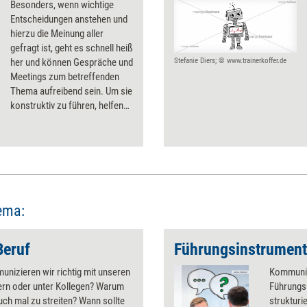
Besonders, wenn wichtige
Entscheidungen anstehen und
hierzu die Meinung aller
gefragt ist, geht es schnell heiß
her und können Gespräche und
Stefanie Diers; © www.trainerkoffer.de
Meetings zum betreffenden
Thema aufreibend sein. Um sie
konstruktiv zu führen, helfen
einige
Kommunikationsgrundsätze.
ema:
Beruf
nizieren wir richtig mit unseren
Kommunika
ern oder unter Kollegen? Warum
Führungs
 auch mal zu streiten? Wann sollte
strukturi