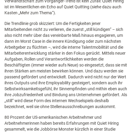
Verwandtschaft zum Vorgänger-Trend ist kein Zufall: Quiet Hiring
ist im Wesentlichen ein Echo auf Quiet Quitting (siehe dazu auch
Kasten „Mehr zum Thema“).
Die Trendlinie grob skizziert: Um die Fertigkeiten jener
Mitarbeitenden nicht zu verlieren, die zuerst „still kündigen“ – sich
also nicht mehr über das vereinbarte Maß hinaus engagieren, um
dann im Worst Case in die innere Kündigung oder zum nächsten
Arbeitgeber zu flüchten –, wird die interne Talentmobilität und die
Mitarbeiterentwicklung stärker in den Fokus gerückt. Mittels neuer
Aufgaben, Rollen und Verantwortlichkeiten werden die
Beschäftigten (immer wieder aufs Neue) so eingesetzt, dass sie mit
ihren Stärken am meisten bewirken können. Und dazu werden sie
passend gefördert und entwickelt. Dadurch wird nicht nur der Wert
ihres Outputs und ihre Employability gesteigert, sondern auch ihr
Selbstwirksamkeitsgefühl, ihr Sinnempfinden und mithin eben auch
ihre Jobzufriedenheit und Bindung ans Unternehmen gefördert. Als
„still“ wird diese Form des internen Wechselspiels deshalb
bezeichnet, weil sie ohne Stellenausschreibungen auskommt.
80 Prozent der US-amerikanischen Arbeitnehmer und
Arbeitnehmerinnen haben bereits Erfahrungen mit Quiet Hiring
gesammelt, wie die Jobbörse Monster kürzlich in einer Studie