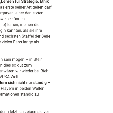
Lehren für Strategie, Ethik
 erste seiner Art gelten darf
garyen, einer der letzten
lsweise können
ip) lernen, meinen die
in kannten, als sie ihre
d sechsten Staffel der Serie
ie vielen Fans lange als
uch sein mögen – in Stein
nn dies so gut zum
r wären wir wieder bei Biehl
 VUKA-Welt:
rn sich nicht nur ständig –
Playern in beiden Welten
formationen ständig zu
denn letztlich zeigen sie vor