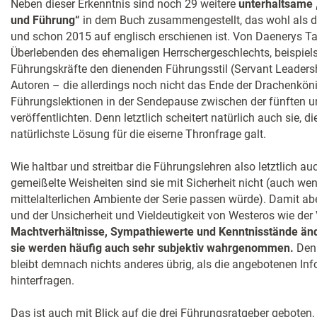
Neben dieser Erkenntnis sind noch 29 weitere
unterhaltsame „
und Führung“
in dem Buch zusammengestellt, das wohl als das
und schon 2015 auf englisch erschienen ist. Von Daenerys Tar
Überlebenden des ehemaligen Herrschergeschlechts, beispie
Führungskräfte den dienenden Führungsstil (Servant Leadersh
Autoren – die allerdings noch nicht das Ende der Drachenkönig
Führungslektionen in der Sendepause zwischen der fünften un
veröffentlichten. Denn letztlich scheitert natürlich auch sie, d
natürlichste Lösung für die eiserne Thronfrage galt.
Wie haltbar und streitbar die Führungslehren also letztlich a
gemeißelte Weisheiten sind sie mit Sicherheit nicht (auch we
mittelalterlichen Ambiente der Serie passen würde). Damit abe
und der Unsicherheit und Vieldeutigkeit von Westeros wie der
Machtverhältnisse, Sympathiewerte und Kenntnisstände ände
sie werden häufig auch sehr subjektiv wahrgenommen.
Den 
bleibt demnach nichts anderes übrig, als die angebotenen In
hinterfragen.
Das ist auch mit Blick auf die drei Führungsratgeber geboten, 