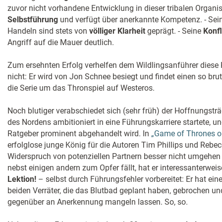
zuvor nicht vorhandene Entwicklung in dieser tribalen Organisa
Selbstführung
und verfügt über anerkannte Kompetenz. - Se
Handeln sind stets von
völliger Klarheit
geprägt. - Seine
Konfl
Angriff auf die Mauer deutlich.
Zum ersehnten Erfolg verhelfen dem Wildlingsanführer diese
nicht: Er wird von Jon Schnee besiegt und findet einen so bruta
die Serie um das Thronspiel auf Westeros.
Noch blutiger verabschiedet sich (sehr früh) der Hoffnungsträ
des Nordens ambitioniert in eine Führungskarriere startete, un
Ratgeber prominent abgehandelt wird. In
„Game of Thrones o
erfolglose junge König für die Autoren Tim Phillips und Rebec
Widerspruch von potenziellen Partnern besser nicht umgehen 
nebst einigen andern zum Opfer fällt, hat er interessanterwei
Lektion!
– selbst durch Führungsfehler vorbereitet: Er hat ein
beiden Verräter, die das Blutbad geplant haben, gebrochen u
gegenüber an Anerkennung mangeln lassen. So, so.