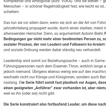
Komplexität und Ambiguität (kurz: VUKA). Und sie stellen – 
Menschen – in schöner Regelmäßigkeit fest, wie leicht es ist
scheitern.
Das tun sie vor allem dann, wenn sie sich an der Art von Führ
jahrzehntelang propagiert wurde: durch einen starken, meist
allwissenden Herrscher. Denn, so argumentiert Autorin Biehl,
Bedingungen gar nicht mehr einer bestimmten Person zu, so
sozialer Prozess, der von Leadern und Followern ko-kreiert 
und soziale Ordnung werden dabei ständig neu verhandelt.
Leadership wird somit zur Beziehungssache – auch in Game o
Führungspersonen nach dem Eisernen Thron, wirklich lange a
jedoch niemand. Übrigens ebenso wenig wie auf den machtvo
wechseln nicht nur Könige und Königinnen, sondern auch Berat
naslang. D
ie Serie führt somit fast plastisch vor Augen, da
einen geeigneten „Anführer“ zwar vorhanden ist, aber niem
weil es ihn (oder sie) nicht gibt.
Die Serie konstruiert also fortlaufend Leader, um diese nac