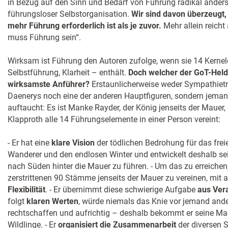
in Bezug auf den Sinn und Bedarf von Führung radikal anders
führungsloser Selbstorganisation.
Wir sind davon überzeugt,
mehr Führung erforderlich ist als je zuvor.
Mehr allein reicht
muss Führung sein“.
Wirksam ist Führung den Autoren zufolge, wenn sie 14 Kernel
Selbstführung, Klarheit – enthält.
Doch welcher der GoT-Held
wirksamste Anführer?
Erstaunlicherweise weder Sympathiet
Daenerys noch eine der anderen Hauptfiguren, sondern jemand
auftaucht: Es ist Manke Rayder, der König jenseits der Mauer
Klapproth alle 14 Führungselemente in einer Person vereint:
- Er hat eine
klare Vision
der tödlichen Bedrohung für das frei
Wanderer und den endlosen Winter und entwickelt deshalb sei
nach Süden hinter die Mauer zu führen. - Um das zu erreichen, 
zerstrittenen 90 Stämme jenseits der Mauer zu vereinen, mit a
Flexibilität
. - Er übernimmt diese schwierige Aufgabe
aus Ver
folgt
klaren Werten
, würde niemals das Knie vor jemand ande
rechtschaffen und aufrichtig – deshalb bekommt er seine Ma
Wildlinge. - Er
organisiert die Zusammenarbeit
der diversen 