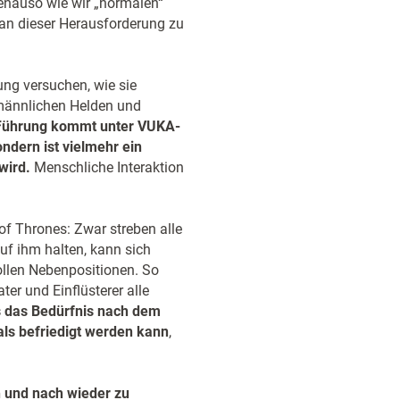
genauso wie wir „normalen“
, an dieser Herausforderung zu
ung versuchen, wie sie
 männlichen Helden und
Führung kommt unter VUKA-
ndern ist vielmehr ein
wird.
Menschliche Interaktion
f Thrones: Zwar streben alle
uf ihm halten, kann sich
llen Nebenpositionen. So
er und Einflüsterer alle
ss das Bedürfnis nach dem
als befriedigt werden kann
,
h und nach wieder zu