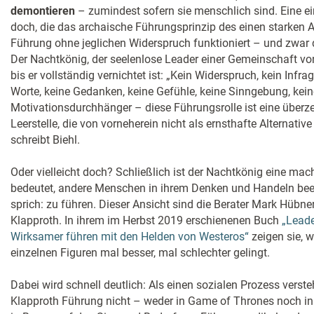
demontieren
– zumindest sofern sie menschlich sind. Eine ei
doch, die das archaische Führungsprinzip des einen starken A
Führung ohne jeglichen Widerspruch funktioniert – und zwar 
Der Nachtkönig, der seelenlose Leader einer Gemeinschaft von
bis er vollständig vernichtet ist: „Kein Widerspruch, kein Infrag
Worte, keine Gedanken, keine Gefühle, keine Sinngebung, kein
Motivationsdurchhänger – diese Führungsrolle ist eine überzei
Leerstelle, die von vorneherein nicht als ernsthafte Alternat
schreibt Biehl.
Oder vielleicht doch? Schließlich ist der Nachtkönig eine mac
bedeutet, andere Menschen in ihrem Denken und Handeln bee
sprich: zu führen. Dieser Ansicht sind die Berater Mark Hüb
Klapproth. In ihrem im Herbst 2019 erschienenen Buch
„Lead
Wirksamer führen mit den Helden von Westeros“
zeigen sie, 
einzelnen Figuren mal besser, mal schlechter gelingt.
Dabei wird schnell deutlich: Als einen sozialen Prozess vers
Klapproth Führung nicht – weder in Game of Thrones noch in 