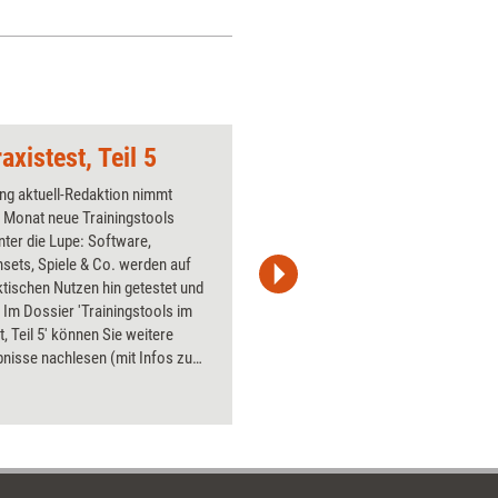
strategi
<li>die 
getragene
Nutzen d
nachvoll
<li>Verä
axistest, Teil 5
Schmetterling (Entw
<li>Strat
Verhalten
ing aktuell-Redaktion nimmt
Über 1000
Arbeitsp
 Monat neue Trainingstools
Flipchart
Hierfür e
unter die Lupe: Software,
PowerPoin
Seminarab
sets, Spiele & Co. werden auf
Bildsprac
Beschrei
ktischen Nutzen hin getestet und
aktuell ha
Trainings
 Im Dossier 'Trainingstools im
Bilder.
t, Teil 5' können Sie weitere
nisse nachlesen (mit Infos zu
nd Bezugsquellen). Getestet
a. verschiedene Trainingsspiele
nsets, eine Trainings-DVD und ein
ionstool.