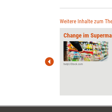
 und bei der Kommunikation in
rozessen. Lassen Sie sich von
alt zu neuen Ideen inspirieren.
Weitere Inhalte zum Th
icklung)
Change im Superma
 wirkungsvolle Grafiken für
 und Pinnwand, für Handouts und
t-Charts erleichtern Ihre
he. Als Mitglied von Training
ben Sie Flatrate-Zugriff auf alle
hxdyl/iStock.com