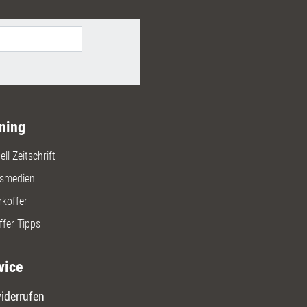
ning
ll Zeitschrift
gsmedien
rkoffer
ffer Tipps
vice
iderrufen