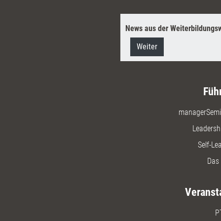
News aus der Weiterbildungsw
Weiter
Füh
managerSemi
Leadersh
Self-Le
Das 
Veranst
P