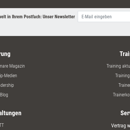
elt in Ihrem Postfach: Unser Newsletter
rung
Trai
nare Magazin
Training aktue
ip-Medien
Trainin
adership
Traine
Blog
Trainerko
altungen
Ser
TT
Vertrag w