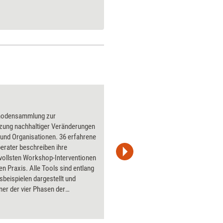
hodensammlung zur
Transfor
tzung nachhaltiger Veränderungen
die gezie
und Organisationen. 36 erfahrene
in Organi
erater beschreiben ihre
ein dreit
vollsten Workshop-Interventionen
befähigen
en Praxis. Alle Tools sind entlang
Führungskrä
sbeispielen dargestellt und
Veränder
iner der vier Phasen der
mitzugest
oderation zugeordnet.
Selbstre
Anwendunge
Teilnehme