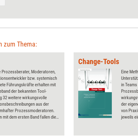
en zum Thema:
Change-Tools
e Prozessberater, Moderatoren,
Eine Met
tionsentwickler bzw. systemisch
Unterstü
ete Führungskräfte erhalten mit
in Teams 
eband der bekannten Tool-
Prozessb
 32 weitere wirkungsvolle
wirkungs
tionsbeschreibungen aus der
der eigen
amhafter Prozessmoderatoren.
von Praxi
n mit dem ersten Band fallen die
jeweils e
h ein wenig komplexer aus, sind
Prozessm
iser entlang von Echt-Beispielen
ehr Visualisierungen dargestellt.