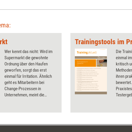
ema:
rkt
Trainingstools im Pr
Wer kennt das nicht: Wird im
Die Train
Supermarkt die gewohnte
einmal im
Ordnung über den Haufen
kritisch 
geworfen, sorgt das erst
Methoden
einmal für Irritation. Ähnlich
ihren pra
geht es Mitarbeitern bei
bewertet.
Change-Prozessen in
Praxistes
Unternehmen, meint die
Testergeb
Beraterin Anne Lamberts. Und
Preisen u
erklärt anhand des Changes im
wurden u.
Supermarkt ihres Vertrauens
und Karte
die sieben Phasen der
Präsentat
Veränderung.