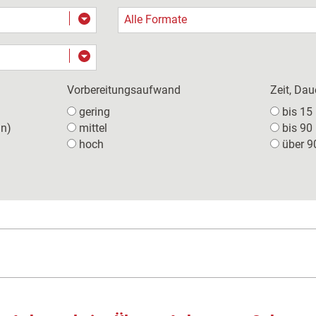
Alle Formate
Vorbereitungsaufwand
Zeit, Dau
gering
bis 15
ln)
mittel
bis 90
hoch
über 9