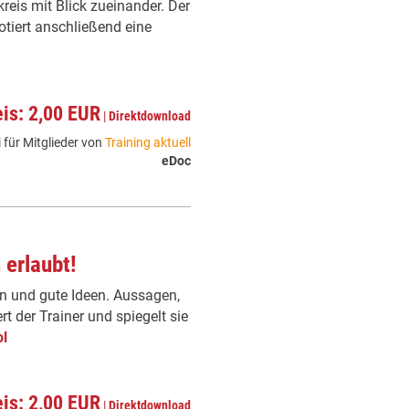
kreis mit Blick zueinander. Der
tiert anschließend eine
eis: 2,00 EUR
|
Direktdownload
 für Mitglieder von
Training aktuell
eDoc
erlaubt!
 und gute Ideen. Aussagen,
t der Trainer und spiegelt sie
l
eis: 2,00 EUR
|
Direktdownload