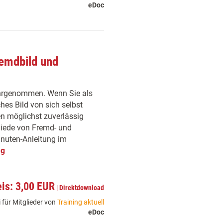
eDoc
remdbild und
ahrgenommen. Wenn Sie als
ches Bild von sich selbst
n möglichst zuverlässig
hiede von Fremd- und
Minuten-Anleitung im
ag
eis: 3,00 EUR
|
Direktdownload
 für Mitglieder von
Training aktuell
eDoc