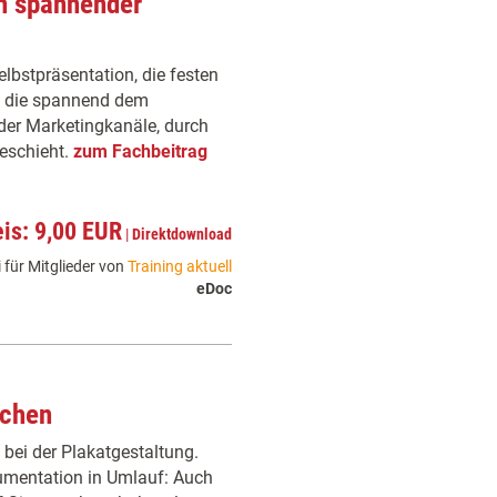
on spannender
elbstpräsentation, die festen
n, die spannend dem
 der Marketingkanäle, durch
eschieht.
zum Fachbeitrag
eis: 9,00 EUR
|
Direktdownload
 für Mitglieder von
Training aktuell
eDoc
ichen
t bei der Plakatgestaltung.
kumentation in Umlauf: Auch