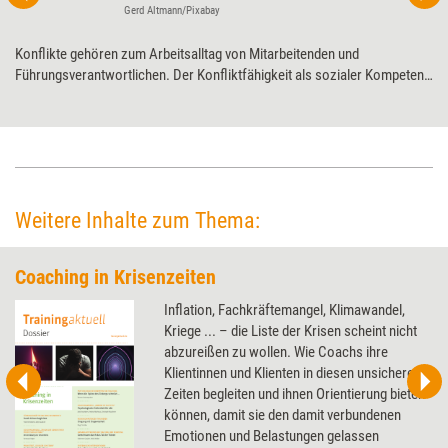
Gerd Altmann/Pixabay
Konflikte gehören zum Arbeitsalltag von Mitarbeitenden und
Führungsverantwortlichen. Der Konfliktfähigkeit als sozialer Kompetenz
kommt somit eine hohe Bedeutung zu. Doch mit welcher Methode kann
diese Fähigkeit verbessert werden, wie Sicherheit im Umgang mit
Konflikten erlangt werden? Berater und Coach Matthias Schreblowski
zeigt einen Weg auf – inklusive möglicher Hürden sowie Ansätze zur
Bewältigung.
Weitere Inhalte zum Thema:
Coaching in Krisenzeiten
Inflation, Fachkräftemangel, Klimawandel,
Kriege ... – die Liste der Krisen scheint nicht
abzureißen zu wollen. Wie Coachs ihre
Klientinnen und Klienten in diesen unsicheren
Zeiten begleiten und ihnen Orientierung bieten
können, damit sie den damit verbundenen
Emotionen und Belastungen gelassen