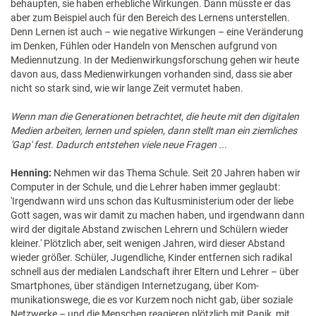
behaupten, sie haben erhebliche Wirkungen. Dann müsste er das
aber zum Beispiel auch für den Bereich des Lernens unterstellen.
Denn Lernen ist auch – wie negative Wirkungen – eine Veränderung
im Denken, Fühlen oder Handeln von Menschen aufgrund von
Mediennutzung. In der Medienwirkungsforschung gehen wir heute
davon aus, dass Medienwirkungen vorhanden sind, dass sie aber
nicht so stark sind, wie wir lange Zeit vermutet haben.
Wenn man die Generationen betrachtet, die heute mit den digitalen
Medien arbeiten, lernen und spielen, dann stellt man ein ziemliches
'Gap' fest. Dadurch entstehen viele neue Fragen ...
Henning:
Nehmen wir das Thema Schule. Seit 20 Jahren haben wir
Computer in der Schule, und die Lehrer haben immer geglaubt:
'Irgendwann wird uns schon das Kultusministerium oder der liebe
Gott sagen, was wir damit zu machen haben, und irgendwann dann
wird der digitale Abstand zwischen Lehrern und Schülern wieder
kleiner.' Plötzlich aber, seit wenigen Jahren, wird dieser Abstand
wieder größer. Schüler, Jugendliche, Kinder entfernen sich radikal
schnell aus der medialen Landschaft ihrer Eltern und Lehrer – über
Smartphones, über ständigen Internetzugang, über Kom-
munikationswege, die es vor Kurzem noch nicht gab, über soziale
Netzwerke – und die Menschen reagieren plötzlich mit Panik, mit