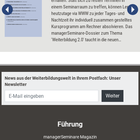
erhalten. Statt sich zu festen Terminen in
einem Seminarraum zu treffen, können Lerner
heutzutage via WWW zu jeder Tages- und
Nachtzeit ihr individuell zusammen gestelltes
Kursprogramm am Rechner absolvieren. Das
managerSeminare-Dossier zum Thema
'Weiterbildung 2.0' taucht in die neuen
virtuellen Lernwelten ein und berichtet über
Personal Learning Environments, User
Generated Content und soziale Netzwerke in
Unternehmen.
News aus der Weiterbildungswelt in Ihrem Postfach: Unser
Newsletter
Weiter
Führung
managerSeminare Magazin