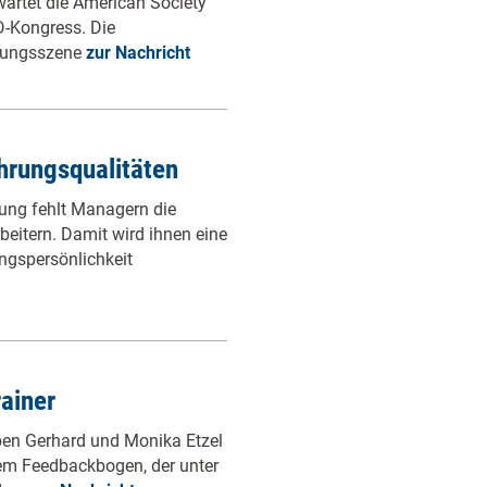
wartet die American Society
D-Kongress. Die
ldungsszene
zur Nachricht
hrungsqualitäten
ung fehlt Managern die
beitern. Damit wird ihnen eine
ngspersönlichkeit
ainer
en Gerhard und Monika Etzel
rem Feedbackbogen, der unter