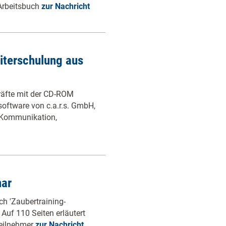
Arbeitsbuch
zur Nachricht
iterschulung aus
räfte mit der CD-ROM
oftware von c.a.r.s. GmbH,
n Kommunikation,
nar
ch 'Zaubertraining-
Auf 110 Seiten erläutert
Teilnehmer
zur Nachricht