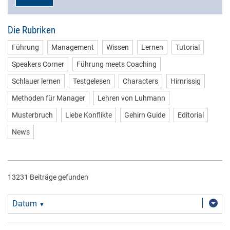
Die Rubriken
Führung
Management
Wissen
Lernen
Tutorial
Speakers Corner
Führung meets Coaching
Schlauer lernen
Testgelesen
Characters
Hirnrissig
Methoden für Manager
Lehren von Luhmann
Musterbruch
Liebe Konflikte
Gehirn Guide
Editorial
News
13231 Beiträge gefunden
Datum
▼