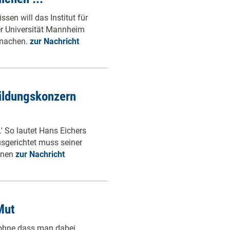
sen will das Institut für
er Universität Mannheim
 machen.
zur Nachricht
Bildungskonzern
' So lautet Hans Eichers
usgerichtet muss seiner
einen
zur Nachricht
Mut
, ohne dass man dabei