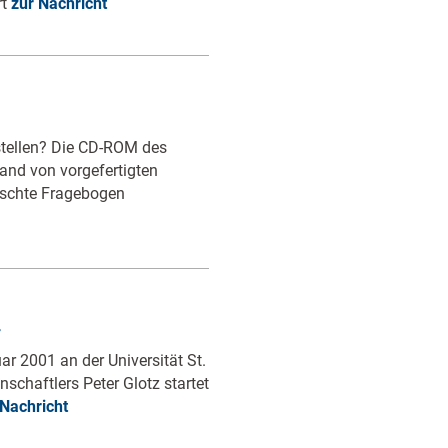
rt
zur Nachricht
tellen? Die CD-ROM des
nd von vorgefertigten
nschte Fragebogen
.
r 2001 an der Universität St.
schaftlers Peter Glotz startet
 Nachricht