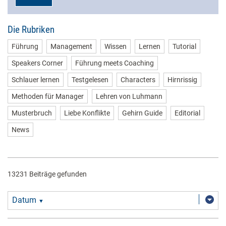
Die Rubriken
Führung
Management
Wissen
Lernen
Tutorial
Speakers Corner
Führung meets Coaching
Schlauer lernen
Testgelesen
Characters
Hirnrissig
Methoden für Manager
Lehren von Luhmann
Musterbruch
Liebe Konflikte
Gehirn Guide
Editorial
News
13231 Beiträge gefunden
Datum
▼