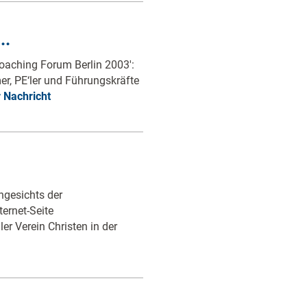
..
Coaching Forum Berlin 2003':
r, PE‘ler und Führungskräfte
 Nachricht
ngesichts der
ternet-Seite
r Verein Christen in der