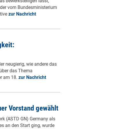
as bewerkstelligen lässt,
r der vom Bundesministerium
ative
zur Nachricht
keit:
er neugierig, wie andere das
h über das Thema
er am 18.
zur Nachricht
er Vorstand gewählt
work (ASTD GN) Germany als
s an den Start ging, wurde