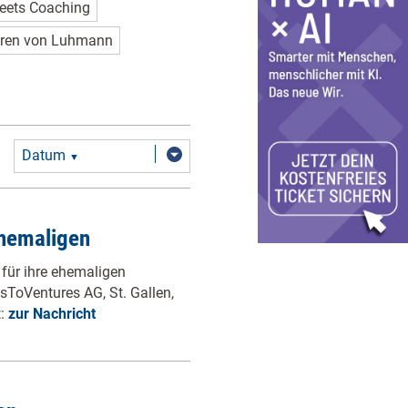
eets Coaching
ren von Luhmann
Datum
▼
Ehemaligen
für ihre ehemaligen
nsToVentures AG, St. Gallen,
t:
zur Nachricht