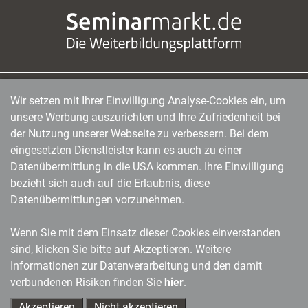
Wir setzen mit Ihrer Einwilligung Analyse-Cookies ein, um
managerSeminare Verlags GmbH
|
Endenicher Str. 41
|
D-53115 Bonn
|
0228/97791-0
|
unsere Werbung auszurichten und Ihre Zufriedenheit bei
info@managerseminare.de
der Nutzung unserer Webseite zu verbessern. Bei dem
eingesetzten Dienstleister kann es auch zu einer
Datenübermittlung in die USA kommen. Ihre Einwilligung
bezieht sich auch auf die Erlaubnis, diese
Datenübermittlungen vorzunehmen.
Wenn Sie mit dem Einsatz dieser Cookies einverstanden
sind, klicken Sie bitte auf Akzeptieren. Weitere
Informationen zur Datenverarbeitung und den damit
verbundenen Risiken finden Sie
hier
.
Akzeptieren
Nicht akzeptieren