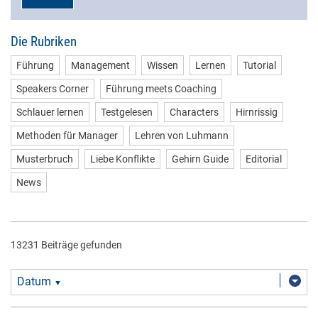
Die Rubriken
Führung
Management
Wissen
Lernen
Tutorial
Speakers Corner
Führung meets Coaching
Schlauer lernen
Testgelesen
Characters
Hirnrissig
Methoden für Manager
Lehren von Luhmann
Musterbruch
Liebe Konflikte
Gehirn Guide
Editorial
News
13231 Beiträge gefunden
Datum
▼