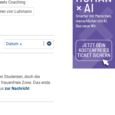
eets Coaching
ren von Luhmann
Datum
▼
en Studenten, doch die
frauenfreie Zone. Das erste
aus
zur Nachricht