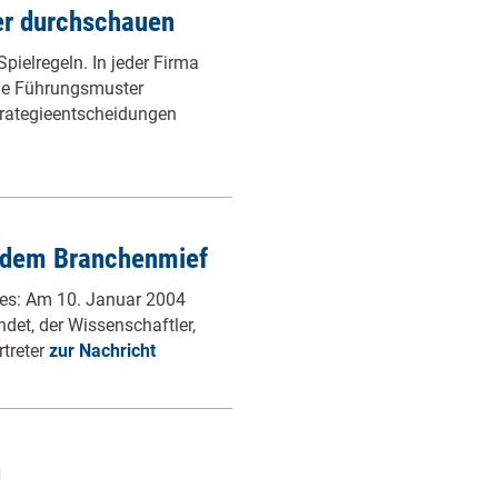
er durchschauen
pielregeln. In jeder Firma
che Führungsmuster
trategieentscheidungen
 dem Branchenmief
ches: Am 10. Januar 2004
det, der Wissenschaftler,
treter
zur Nachricht
h