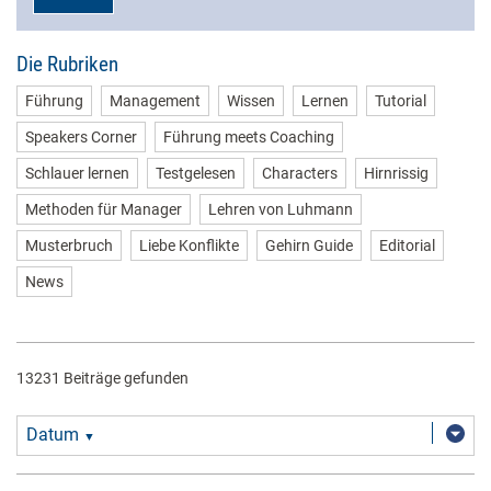
Die Rubriken
Führung
Management
Wissen
Lernen
Tutorial
Speakers Corner
Führung meets Coaching
Schlauer lernen
Testgelesen
Characters
Hirnrissig
Methoden für Manager
Lehren von Luhmann
Musterbruch
Liebe Konflikte
Gehirn Guide
Editorial
News
13231 Beiträge gefunden
Datum
▼