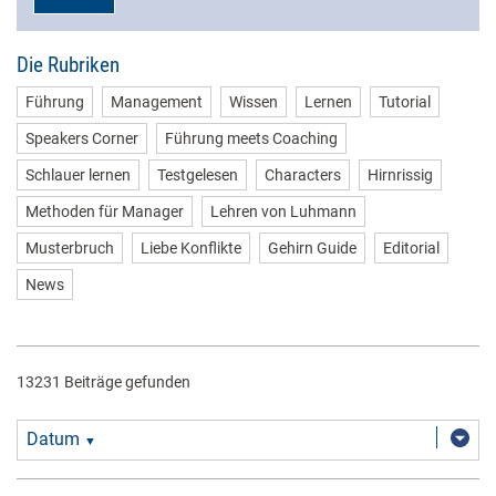
Die Rubriken
Führung
Management
Wissen
Lernen
Tutorial
Speakers Corner
Führung meets Coaching
Schlauer lernen
Testgelesen
Characters
Hirnrissig
Methoden für Manager
Lehren von Luhmann
Musterbruch
Liebe Konflikte
Gehirn Guide
Editorial
News
13231 Beiträge gefunden
Datum
▼