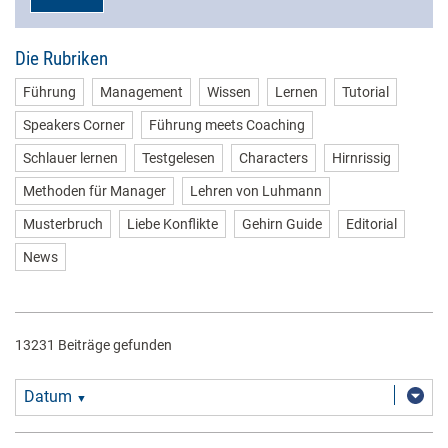
Die Rubriken
Führung
Management
Wissen
Lernen
Tutorial
Speakers Corner
Führung meets Coaching
Schlauer lernen
Testgelesen
Characters
Hirnrissig
Methoden für Manager
Lehren von Luhmann
Musterbruch
Liebe Konflikte
Gehirn Guide
Editorial
News
13231 Beiträge gefunden
Datum
▼