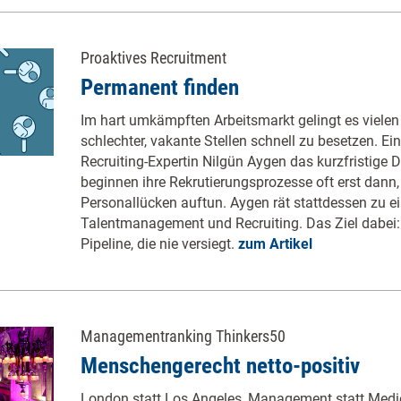
Proaktives Recruitment
Permanent finden
Im hart umkämpften Arbeitsmarkt gelingt es viele
schlechter, vakante Stellen schnell zu besetzen. Ein
Recruiting-Expertin Nilgün Aygen das kurzfristige
beginnen ihre Rekrutierungsprozesse oft erst dann
Personallücken auftun. Aygen rät stattdessen zu e
Talentmanagement und Recruiting. Das Ziel dabei: 
Pipeline, die nie versiegt.
zum Artikel
Managementranking Thinkers50
Menschengerecht netto-positiv
London statt Los Angeles, Management statt Medie