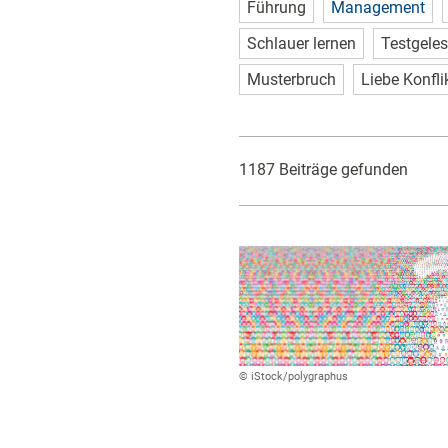
Führung
Management
Schlauer lernen
Testgele
Musterbruch
Liebe Konfli
1187 Beiträge gefunden
© iStock/polygraphus