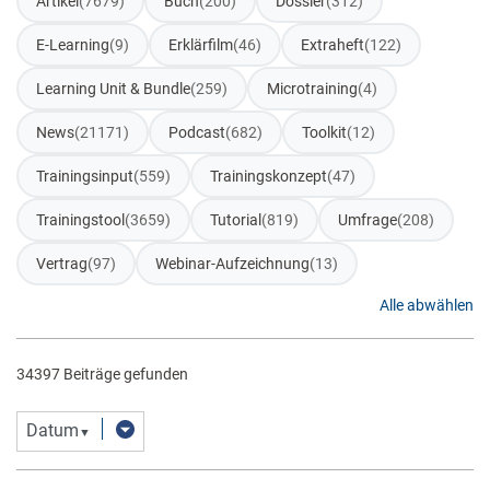
Artikel
(7679)
Buch
(200)
Dossier
(312)
E-Learning
(9)
Erklärfilm
(46)
Extraheft
(122)
Learning Unit & Bundle
(259)
Microtraining
(4)
News
(21171)
Podcast
(682)
Toolkit
(12)
Trainingsinput
(559)
Trainingskonzept
(47)
Trainingstool
(3659)
Tutorial
(819)
Umfrage
(208)
Vertrag
(97)
Webinar-Aufzeichnung
(13)
Alle abwählen
34397 Beiträge gefunden
Datum
▼