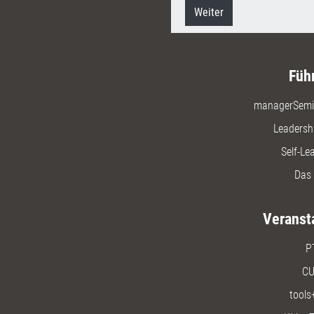
Weiter
Füh
managerSemi
Leadersh
Self-Le
Das 
Veranst
P
CU
tools