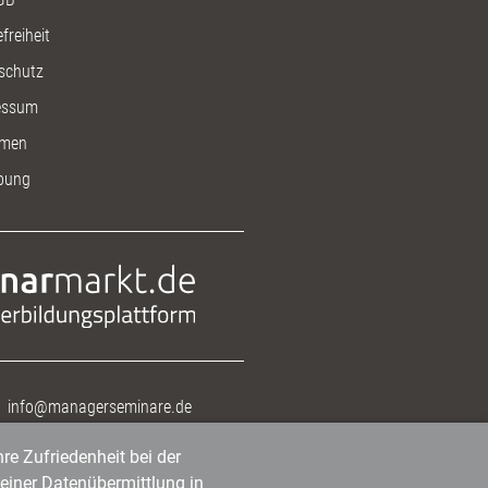
freiheit
schutz
essum
men
bung
info@managerseminare.de
re Zufriedenheit bei der
einer Datenübermittlung in