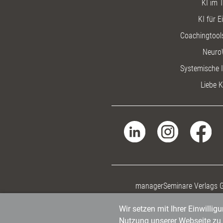
KI im T
KI für E
Coachingtools
Neuro
Systemische I
Liebe K
managerSeminare Verlags
Wir setzen mit Ihrer Einwilli
Nutzung unserer Webseite zu v