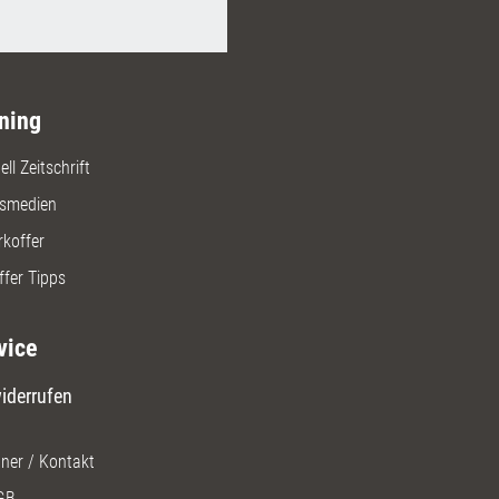
ning
ll Zeitschrift
gsmedien
rkoffer
ffer Tipps
vice
iderrufen
ner / Kontakt
GB