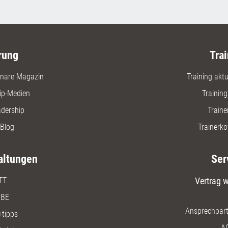
rung
Trai
nare Magazin
Training aktue
ip-Medien
Trainin
adership
Traine
Blog
Trainerko
altungen
Ser
TT
Vertrag w
BE
Ansprechpart
+tipps
A