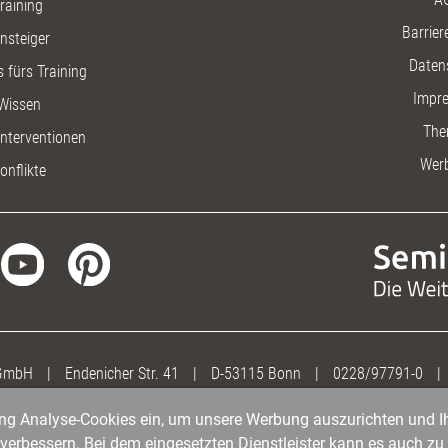
raining
Barriere
insteiger
Daten
 fürs Training
Impr
Wissen
The
nterventionen
Wer
onflikte
 GmbH
|
Endenicher Str. 41
|
D-53115 Bonn
|
0228/97791-0
|
gung Analyse-Cookies ein, um unsere Werbung auszurichten und Ih
erbessern. Bei dem eingesetzten Dienstleister kann es auch zu 